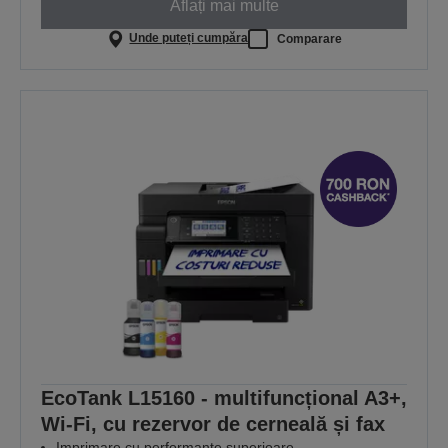
Aflați mai multe
Unde puteți cumpăra
Comparare
EcoTank L15160 - multifuncțional A3+,
Wi-Fi, cu rezervor de cerneală și fax
Imprimare cu performanțe superioare