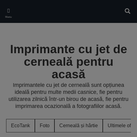
Skip
to
Căuta
main
Meniu
content
Imprimante cu jet de
cerneală pentru
acasă
Imprimantele cu jet de cerneală sunt opțiunea
ideală pentru multe medii casnice, fie pentru
utilizarea zilnică într-un birou de acasă, fie pentru
imprimarea ocazională a fotografiilor acasă.
EcoTank
Foto
Cerneală și hârtie
Ultimele ofer