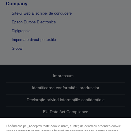
Company
Site-ul web al echipei de conducere
Epson Europe Electronics
Digigraphie
Imprimare direct pe textile
Global
Impressum
Identificarea conformității produselor
Declarație privind informațiile confidențiale
EU Data Act Compliance
Contactaţi-ne în legătură cu datele dumneavoastră
Făcând clic pe „Acceptați toate cookie-urile”, sunteți de acord cu stocarea cookie-