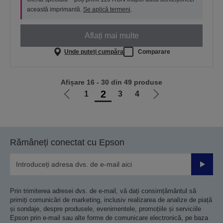
această imprimantă.
Se aplică termeni
.
Aflați mai multe
Unde puteți cumpăra
Comparare
Afișare 16 - 30 din 49 produse
2
1
3
4
Mergi
Mergi
la
la
pagina
pagina
anterioară
următoare
Rămâneți conectat cu Epson
Trimiteț
Prin trimiterea adresei dvs. de e-mail, vă dați consimțământul să
primiți comunicări de marketing, inclusiv realizarea de analize de piață
și sondaje, despre produsele, evenimentele, promoțiile și serviciile
Epson prin e-mail sau alte forme de comunicare electronică, pe baza