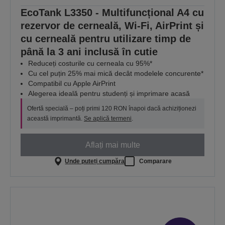
EcoTank L3350 - Multifuncțional A4 cu
rezervor de cerneală, Wi-Fi, AirPrint și
cu cerneală pentru utilizare timp de
până la 3 ani inclusă în cutie
Reduceți costurile cu cerneala cu 95%*
Cu cel puțin 25% mai mică decât modelele concurente*
Compatibil cu Apple AirPrint
Alegerea ideală pentru studenți și imprimare acasă
Ofertă specială – poți primi 120 RON înapoi dacă achiziționezi
această imprimantă.
Se aplică termeni
.
Aflați mai multe
Unde puteți cumpăra
Comparare