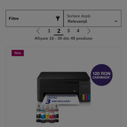
Sortare după:
Filtre
2
1
3
4
Mergi
Mergi
Afișare 16 - 30 din 49 produse
la
la
pagina
pagina
anterioară
următoare
Nou