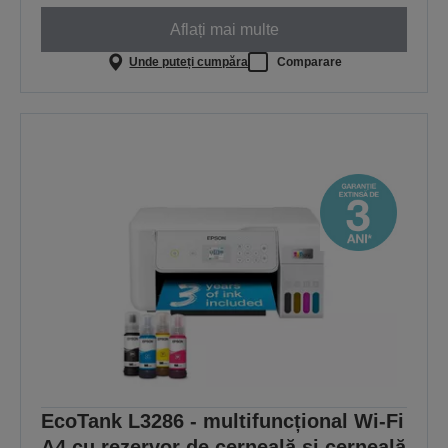
Aflați mai multe
Unde puteți cumpăra
Comparare
EcoTank L3286 - multifuncțional Wi-Fi
A4 cu rezervor de cerneală și cerneală