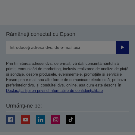
Rămâneți conectat cu Epson
Trimiteț
Prin trimiterea adresei dvs. de e-mail, vă dați consimțământul să
primiți comunicări de marketing, inclusiv realizarea de analize de piață
și sondaje, despre produsele, evenimentele, promoțiile și serviciile
Epson prin e-mail sau alte forme de comunicare electronică, pe baza
preferințelor dvs. și conduitei dvs. online, așa cum este descris în
Declarația Epson privind informațiile de confidențialitate
Urmăriți-ne pe: