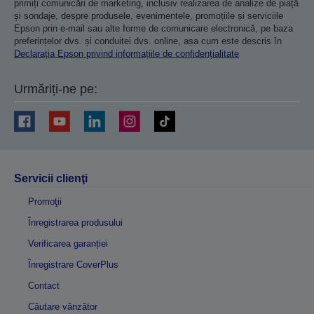
primiți comunicări de marketing, inclusiv realizarea de analize de piață
și sondaje, despre produsele, evenimentele, promoțiile și serviciile
Epson prin e-mail sau alte forme de comunicare electronică, pe baza
preferințelor dvs. și conduitei dvs. online, așa cum este descris în
Declarația Epson privind informațiile de confidențialitate
Urmăriți-ne pe:
Servicii clienţi
Promoţii
Înregistrarea produsului
Verificarea garanției
Înregistrare CoverPlus
Contact
Căutare vânzător