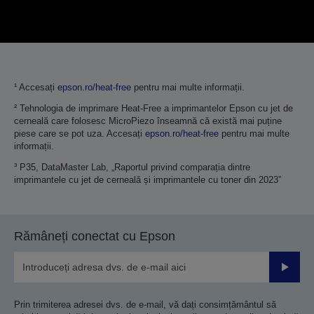
¹ Accesați
epson.ro/heat-free
pentru mai multe informații.
² Tehnologia de imprimare Heat-Free a imprimantelor Epson cu jet de
cerneală care folosesc MicroPiezo înseamnă că există mai puține
piese care se pot uza. Accesați
epson.ro/heat-free
pentru mai multe
informații.
³ P35, DataMaster Lab, „Raportul privind comparația dintre
imprimantele cu jet de cerneală și imprimantele cu toner din 2023”
Rămâneți conectat cu Epson
Trimiteț
Prin trimiterea adresei dvs. de e-mail, vă dați consimțământul să