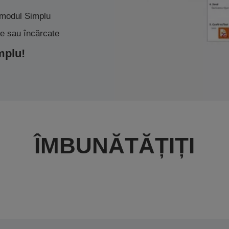
în modul Simplu
te sau încărcate
implu!
ÎMBUNĂTĂȚIȚI