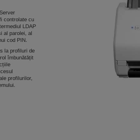
 Server
fi controlate cu
intermediul LDAP
i al parolei, al
unui cod PIN.
s la profiluri de
rol îmbunătățit
țiile
ccesul
le profilurilor,
emului.