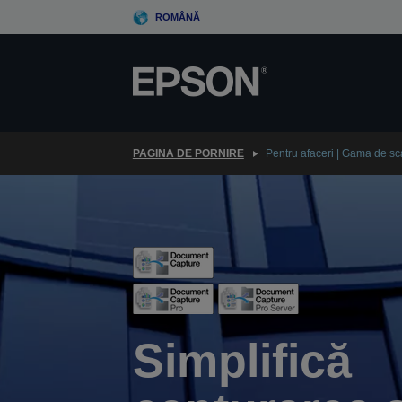
Skip
ROMÂNĂ
to
main
content
PAGINA DE PORNIRE
Pentru afaceri | Gama de s
Simplifică