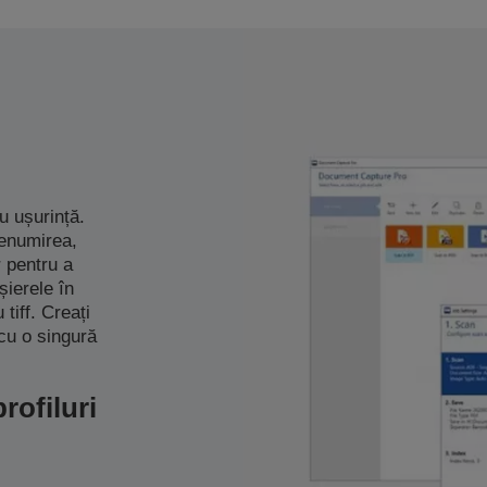
cu ușurință.
denumirea,
 pentru a
șierele în
tiff. Creați
 cu o singură
rofiluri