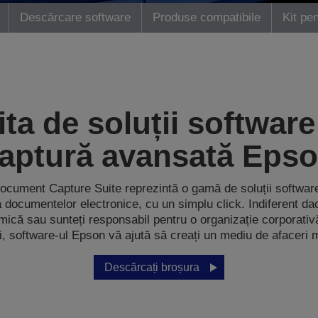
Descărcare software
Produse compatibile
Kit pen
ita de soluții software
aptură avansată Eps
cument Capture Suite reprezintă o gamă de soluții softwar
a documentelor electronice, cu un simplu click. Indiferent da
mică sau sunteți responsabil pentru o organizație corporati
i, software-ul Epson vă ajută să creați un mediu de afaceri 
Descărcați broșura