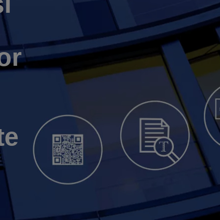
i
or
te