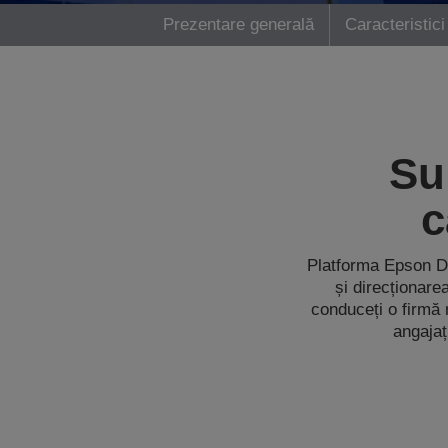
Prezentare generală
Caracteristici
Su
c
Platforma Epson Do
și direcționare
conduceți o firmă 
angajaț