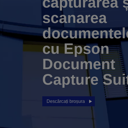
capturarea ș
scanarea
documentel
cu Epson
Document
Capture Sui
Descărcați broșura