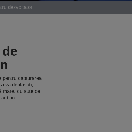
tru dezvoltatori
 de
on
e pentru capturarea
că vă deplasați,
vă mare, cu sute de
mai bun.