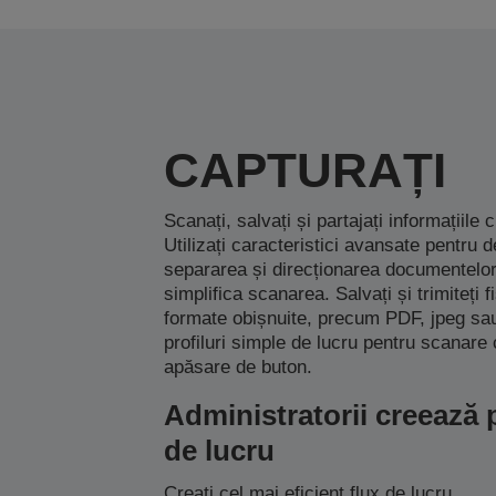
CAPTURAȚI
Scanați, salvați și partajați informațiile 
Utilizați caracteristici avansate pentru 
separarea și direcționarea documentelor
simplifica scanarea. Salvați și trimiteți fi
formate obișnuite, precum PDF, jpeg sau 
profiluri simple de lucru pentru scanare
apăsare de buton.
Administratorii creează p
de lucru
Creați cel mai eficient flux de lucru