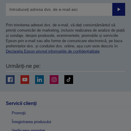
Trimiteț
Prin trimiterea adresei dvs. de e-mail, vă dați consimțământul să
primiți comunicări de marketing, inclusiv realizarea de analize de piață
și sondaje, despre produsele, evenimentele, promoțiile și serviciile
Epson prin e-mail sau alte forme de comunicare electronică, pe baza
preferințelor dvs. și conduitei dvs. online, așa cum este descris în
Declarația Epson privind informațiile de confidențialitate
Urmăriți-ne pe:
Servicii clienţi
Promoţii
Înregistrarea produsului
Verificarea garanției