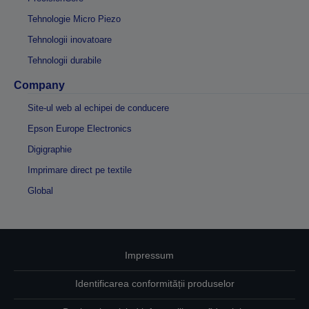
Tehnologie Micro Piezo
Tehnologii inovatoare
Tehnologii durabile
Company
Site-ul web al echipei de conducere
Epson Europe Electronics
Digigraphie
Imprimare direct pe textile
Global
Impressum
Identificarea conformității produselor