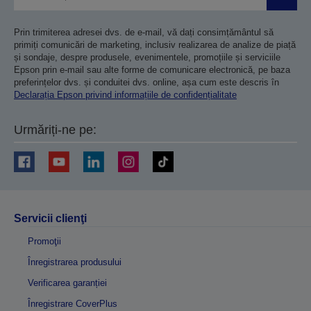
Trimiteț
Prin trimiterea adresei dvs. de e-mail, vă dați consimțământul să
primiți comunicări de marketing, inclusiv realizarea de analize de piață
și sondaje, despre produsele, evenimentele, promoțiile și serviciile
Epson prin e-mail sau alte forme de comunicare electronică, pe baza
preferințelor dvs. și conduitei dvs. online, așa cum este descris în
Declarația Epson privind informațiile de confidențialitate
Urmăriți-ne pe:
Servicii clienţi
Promoţii
Înregistrarea produsului
Verificarea garanției
Înregistrare CoverPlus