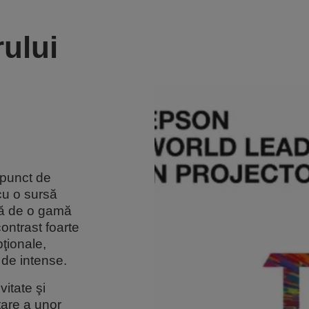
rului
 punct de
u o sursă
ză de o gamă
ontrast foarte
ţionale,
 de intense.
itate şi
tare a unor