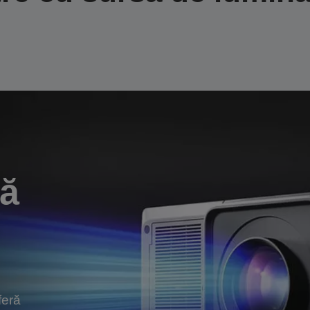
ră
feră