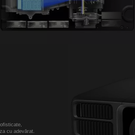
fisticate,
aza cu adevărat.