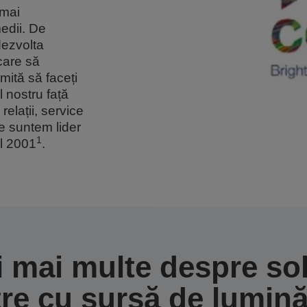
 mai
medii. De
dezvolta
care să
mită să faceți
 nostru față
relații, service
re suntem lider
1
ul 2001
.
i mai multe despre sol
re cu sursă de lumină