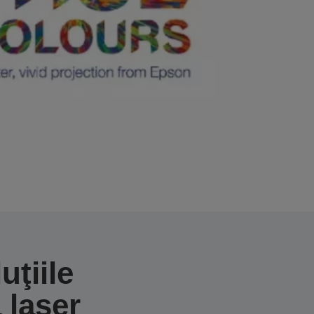
uţiile
 laser