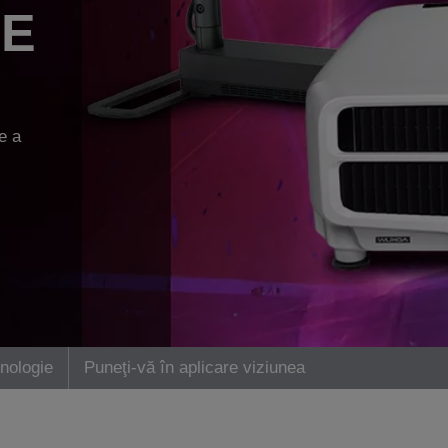
DE
te a
nologie
Puneţi-vă în aplicare viziunea