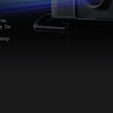
a
nte,
i. De
 timp