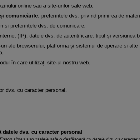
zinului online sau a site-urilor sale web.
 și comunicările:
preferințele dvs. privind primirea de materi
m și preferințele dvs. de comunicare.
ternet (IP), datele dvs. de autentificare, tipul și versiunea b
in-uri ale browserului, platforma și sistemul de operare și alte
b.
dul în care utilizați site-ul nostru web.
or dvs. cu caracter personal.
 datele dvs. cu caracter personal
 Epson și/sau sucursalele sale o desfășoară cu datele dvs. cu caracter 