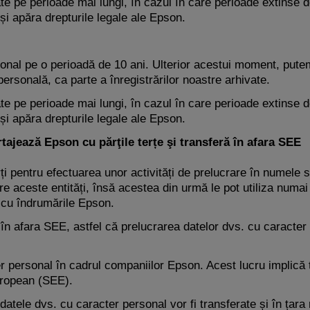
ate pe perioade mai lungi, în cazul în care perioade extinse 
 și apăra drepturile legale ale Epson.
onal pe o perioadă de 10 ani. Ulterior acestui moment, putem
personală, ca parte a înregistrărilor noastre arhivate.
ate pe perioade mai lungi, în cazul în care perioade extinse 
 și apăra drepturile legale ale Epson.
tajează Epson cu părţile terțe şi transferă în afara SEE
rți pentru efectuarea unor activități de prelucrare în numele
către aceste entități, însă acestea din urmă le pot utiliza num
 cu îndrumările Epson.
ă în afara SEE, astfel că prelucrarea datelor dvs. cu caracte
 personal în cadrul companiilor Epson. Acest lucru implică t
uropean (SEE).
datele dvs. cu caracter personal vor fi transferate și în țara