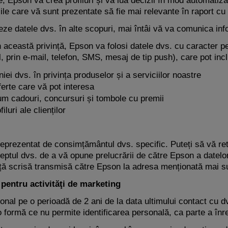
e, Epson va crea profiluri și va lua decizii în mod automatizat
iile care vă sunt prezentate să fie mai relevante în raport cu
eze datele dvs. în alte scopuri, mai întâi vă va comunica inf
această privință, Epson va folosi datele dvs. cu caracter p
 prin e-mail, telefon, SMS, mesaj de tip push), care pot inc
iei dvs. în privința produselor și a serviciilor noastre
ferte care vă pot interesa
ecum cadouri, concursuri și tombole cu premii
luri ale clienților
e reprezentat de consimțământul dvs. specific. Puteți să vă re
ptul dvs. de a vă opune prelucrării de către Epson a datelor
ță scrisă transmisă către Epson la adresa menționată mai s
pentru activităţi de marketing
onal pe o perioadă de 2 ani de la data ultimului contact cu 
o formă ce nu permite identificarea personală, ca parte a înre