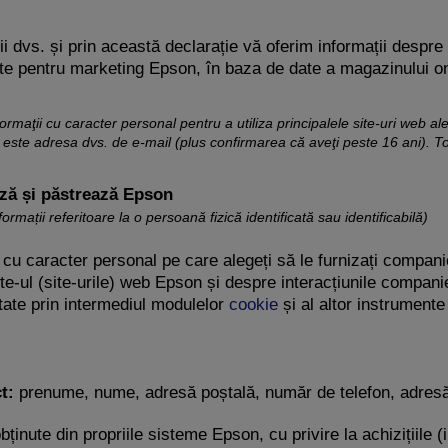
i dvs. și prin această declarație vă oferim informații despre
date pentru marketing Epson, în baza de date a magazinului o
nformaţii cu caracter personal pentru a utiliza principalele site-uri web a
i este adresa dvs. de e-mail (plus confirmarea că aveţi peste 16 ani). To
ază și păstrează Epson
rmații referitoare la o persoană fizică identificată sau identificabilă)
e cu caracter personal pe care alegeți să le furnizați compani
 site-ul (site-urile) web Epson și despre interacțiunile com
tate prin intermediul modulelor
cookie
și al altor instrument
t:
prenume, nume, adresă poștală, număr de telefon, adresă 
bținute din propriile sisteme Epson, cu privire la achizițiile (i