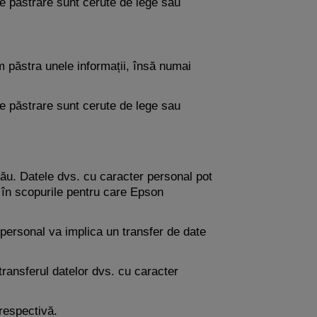
de păstrare sunt cerute de lege sau
 păstra unele informații, însă numai
de păstrare sunt cerute de lege sau
 său. Datele dvs. cu caracter personal pot
ai în scopurile pentru care Epson
r personal va implica un transfer de date
ransferul datelor dvs. cu caracter
 respectivă.