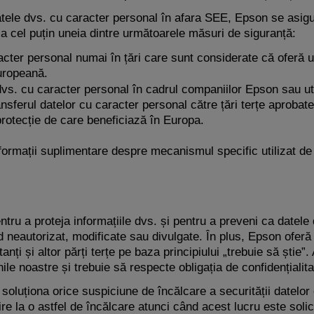
tele dvs. cu caracter personal în afara SEE, Epson se asig
 a cel puțin uneia dintre următoarele măsuri de siguranță:
cter personal numai în țări care sunt considerate că oferă u
uropeană.
vs. cu caracter personal în cadrul companiilor Epson sau uti
ansferul datelor cu caracter personal către țări terțe aprob
rotecție de care beneficiază în Europa.
formații suplimentare despre mecanismul specific utilizat de
ntru a proteja informațiile dvs. și pentru a preveni ca datele
d neautorizat, modificate sau divulgate. În plus, Epson oferă
anți și altor părți terțe pe baza principiului „trebuie să știe”
le noastre și trebuie să respecte obligația de confidențialita
oluționa orice suspiciune de încălcare a securității datelor 
vire la o astfel de încălcare atunci când acest lucru este soli