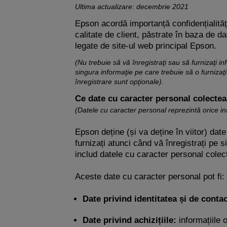
Ultima actualizare: decembrie 2021
Epson acordă importanță confidențialități
calitate de client, păstrate în baza de 
legate de site-ul web principal Epson.
(Nu trebuie să vă înregistraţi sau să furnizaţi i
singura informaţie pe care trebuie să o furnizaţ
înregistrare sunt opţionale).
Ce date cu caracter personal colecte
(Datele cu caracter personal reprezintă orice info
Epson deține (și va deține în viitor) dat
furnizați atunci când vă înregistrați pe
includ datele cu caracter personal colec
Aceste date cu caracter personal pot fi:
Date privind identitatea și de contac
Date privind achizițiile:
informațiile o