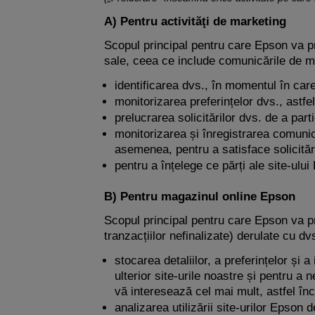
A) Pentru activităţi de marketing
Scopul principal pentru care Epson va pr
sale, ceea ce include comunicările de ma
identificarea dvs., în momentul în car
monitorizarea preferințelor dvs., astfe
prelucrarea solicitărilor dvs. de a par
monitorizarea și înregistrarea comunicăr
asemenea, pentru a satisface solicitări
pentru a înțelege ce părți ale site-ulu
B) Pentru magazinul online Epson
Scopul principal pentru care Epson va pre
tranzacțiilor nefinalizate) derulate cu d
stocarea detaliilor, a preferințelor și 
ulterior site-urile noastre și pentru a
vă interesează cel mai mult, astfel în
analizarea utilizării site-urilor Epson 