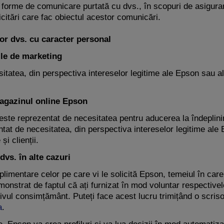
 forme de comunicare purtată cu dvs., în scopuri de asigurare 
citări care fac obiectul acestor comunicări.
lor dvs. cu caracter personal
ţile de marketing
itatea, din perspectiva intereselor legitime ale Epson sau al
agazinul online Epson
 este reprezentat de necesitatea pentru aducerea la îndeplini
at de necesitatea, din perspectiva intereselor legitime ale E
și clienții.
vs. în alte cazuri
limentare celor pe care vi le solicită Epson, temeiul în care
nstrat de faptul că ați furnizat în mod voluntar respectivele
ivul consimțământ. Puteți face acest lucru trimițând o scris
a
.