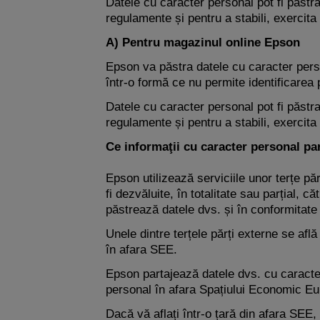
Datele cu caracter personal pot fi păstr
regulamente și pentru a stabili, exercita
A) Pentru magazinul online Epson
Epson va păstra datele cu caracter pers
într-o formă ce nu permite identificarea 
Datele cu caracter personal pot fi păstr
regulamente și pentru a stabili, exercita
Ce informaţii cu caracter personal par
Epson utilizează serviciile unor terțe pă
fi dezvăluite, în totalitate sau parțial, 
păstrează datele dvs. și în conformitate
Unele dintre terțele părți externe se afl
în afara SEE.
Epson partajează datele dvs. cu caracter
personal în afara Spațiului Economic E
Dacă vă aflați într-o țară din afara SEE, 