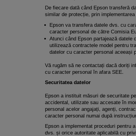
De fiecare dată când Epson transferă da
similar de protecție, prin implementarea
Epson va transfera datele dvs. cu cara
caracter personal de către Comisia E
Atunci când Epson partajează datele d
utilizează contractele model pentru tr
datelor cu caracter personal aceeași p
Vă rugăm să ne contactați dacă doriți in
cu caracter personal în afara SEE.
Securitatea datelor
Epson a instituit măsuri de securitate pe
accidental, utilizate sau accesate în mo
personal acelor angajați, agenți, contract
caracter personal numai după instrucțiuni
Epson a implementat proceduri pentru a s
dvs. și orice autoritate aplicabilă cu pri