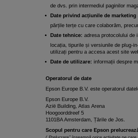
de dvs. prin intermediul paginilor maga
Date privind acțiunile de marketing
părțile terțe cu care colaborăm, precu
Date tehnice:
adresa protocolului de in
locația, tipurile și versiunile de plug-
utilizați pentru a accesa acest site we
Date de utilizare:
informații despre mo
Operatorul de date
Epson Europe B.V. este operatorul datel
Epson Europe B.V.
Azië Building, Atlas Arena
Hoogoorddreef 5
1101BA Amsterdam, Țările de Jos.
Scopul pentru care Epson prelucrează
(„Prelucrare” înseamnă orice activitate pe care