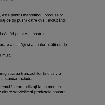
t, este pentru marketingul produselor
aj de tip push) către dvs., incluzând:
 căutări pe site-ul nostru
are a calității și a conformității și, de
i mult.
egistrarea tranzacțiilor (inclusiv a
l secundar include:
omentul în care utilizați la un moment
e dintre serviciile și produsele noastre