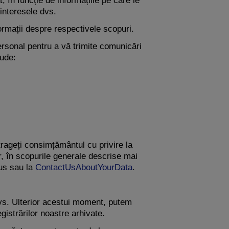
, în funcție de informațiile pe care le
 interesele dvs.
ormații despre respectivele scopuri.
ersonal pentru a vă trimite comunicări
lude:
trageți consimțământul cu privire la
, în scopurile generale descrise mai
us sau la
ContactUsAboutYourData
.
dvs. Ulterior acestui moment, putem
gistrărilor noastre arhivate.