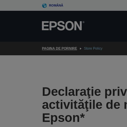
Skip
ROMÂNĂ
to
main
content
PAGINA DE PORNIRE
Store Policy
Declaraţie pri
activităţile d
Epson*