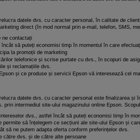
elucra datele dvs. cu caracter personal, în calitate de clien
rketing direct (în mod normal prin e-mail, telefon, SMS, mes
e ne contactați
l încât să puteți economisi timp în momentul în care efectuați
ticipa la promoții de marketing
ilor telefonice și scrise purtate cu dvs., în scopuri de asigur
le și reclamațiile dvs.
i Epson și ce produse și servicii Epson vă interesează cel ma
lucra datele dvs. cu caracter personal este finalizarea și înr
vs. prin intermediul site-ului magazinului online Epson. Scopu
a intereselor dvs., astfel încât să puteți economisi timp în m
 ne permite să înțelegem ce secțiuni ale site-ului Epson și car
cât să ne putem adapta oferta conform preferințelor dvs.
de către dvs. și de către alte persoane