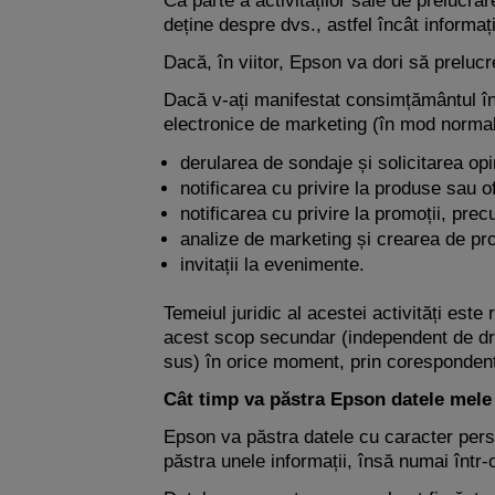
Ca parte a activităților sale de prelucrar
deține despre dvs., astfel încât informaț
Dacă, în viitor, Epson va dori să prelucr
Dacă v-ați manifestat consimțământul în 
electronice de marketing (în mod normal,
derularea de sondaje și solicitarea opin
notificarea cu privire la produse sau o
notificarea cu privire la promoții, pr
analize de marketing și crearea de profi
invitații la evenimente.
Temeiul juridic al acestei activități est
acest scop secundar (independent de dre
sus) în orice moment, prin coresponden
Cât timp va păstra Epson datele mele 
Epson va păstra datele cu caracter pers
păstra unele informații, însă numai într-