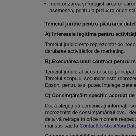
monitorizarea și înregistrarea oricăror
asemenea, pentru a prelucra orice soli
Temeiul juridic pentru păstrarea date
A) Interesele legitime pentru activită
Temeiul juridic este reprezentat de neces
derularea activităților de marketing.
B) Executarea unui contract pentru m
Temeiul juridic al acestui scop principal
Temeiul scopului secundar este reprezent
Epson, pentru a-și putea înțelege piețele 
C) Consimțământ specific acordat de d
Dacă alegeți să comunicați informații sup
reprezentat de consimțământul dvs., demo
de a vă retrage în orice moment respect
mai sus sau la
ContactUsAboutYourDat