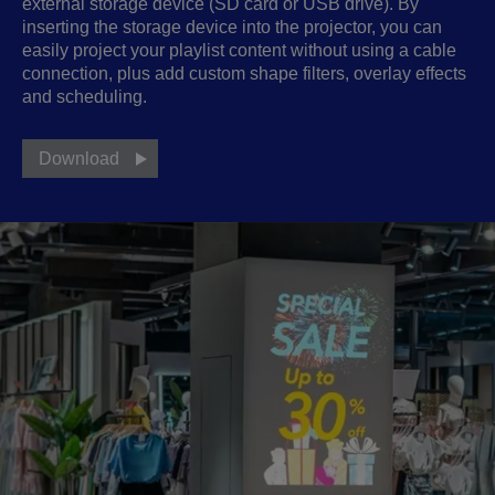
external storage device (SD card or USB drive). By
inserting the storage device into the projector, you can
easily project your playlist content without using a cable
connection, plus add custom shape filters, overlay effects
and scheduling.
Download