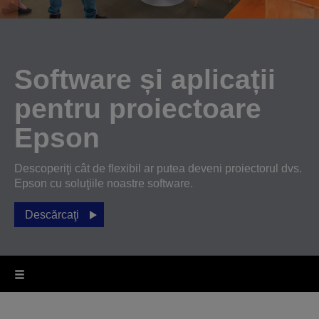
Software și aplicații
pentru proiectoare
Epson
Descoperiţi cât de flexibil ar putea deveni proiectorul dvs.
Epson cu soluţiile noastre software.
Descărcaţi