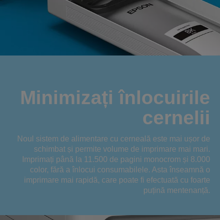
Minimizați înlocuirile
cernelii
Noul sistem de alimentare cu cerneală este mai ușor de
schimbat și permite volume de imprimare mai mari.
Imprimați până la 11.500 de pagini monocrom și 8.000
color, fără a înlocui consumabilele. Asta înseamnă o
imprimare mai rapidă, care poate fi efectuată cu foarte
puțină mentenanță.