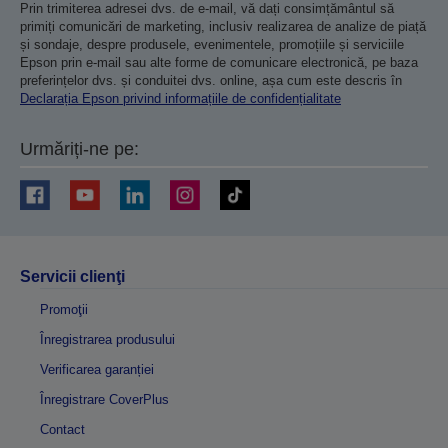
Prin trimiterea adresei dvs. de e-mail, vă dați consimțământul să
primiți comunicări de marketing, inclusiv realizarea de analize de piață
și sondaje, despre produsele, evenimentele, promoțiile și serviciile
Epson prin e-mail sau alte forme de comunicare electronică, pe baza
preferințelor dvs. și conduitei dvs. online, așa cum este descris în
Declarația Epson privind informațiile de confidențialitate
Urmăriți-ne pe:
Servicii clienţi
Promoţii
Înregistrarea produsului
Verificarea garanției
Înregistrare CoverPlus
Contact