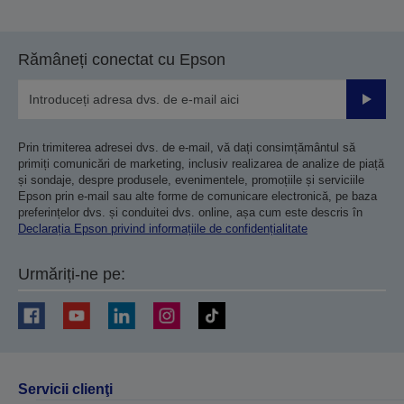
Rămâneți conectat cu Epson
Trimiteț
Prin trimiterea adresei dvs. de e-mail, vă dați consimțământul să
primiți comunicări de marketing, inclusiv realizarea de analize de piață
și sondaje, despre produsele, evenimentele, promoțiile și serviciile
Epson prin e-mail sau alte forme de comunicare electronică, pe baza
preferințelor dvs. și conduitei dvs. online, așa cum este descris în
Declarația Epson privind informațiile de confidențialitate
Urmăriți-ne pe:
Servicii clienţi