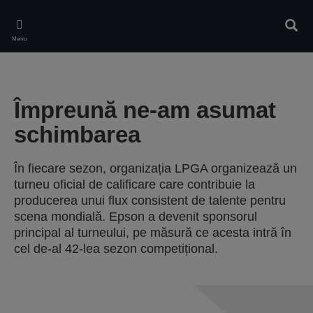
Skip
to
Căuta
main
Meniu
content
Împreună ne-am asumat
schimbarea
În fiecare sezon, organizația LPGA organizează un
turneu oficial de calificare care contribuie la
producerea unui flux consistent de talente pentru
scena mondială. Epson a devenit sponsorul
principal al turneului, pe măsură ce acesta intră în
cel de-al 42-lea sezon competițional.