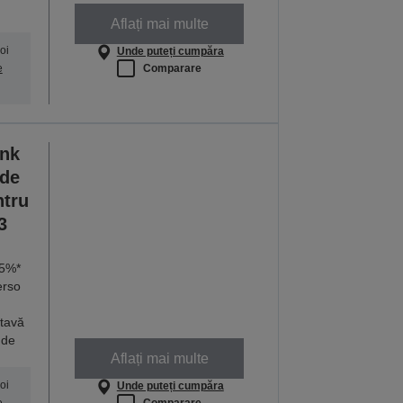
Aflați mai multe
oi
Unde puteți cumpăra
Comparare
e
ank
 de
ntru
3
95%*
erso
 tavă
 de
Aflați mai multe
oi
Unde puteți cumpăra
Comparare