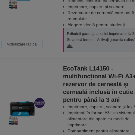
Reduceți costurile cu cerneala cu 
Imprimare, copiere și scanare
Rezervoare de cerneală care pot fi
reumplute
Alegere ideală pentru studenți
Extindeți garanția acestei imprimante la 3 
Se aplică termeni. Activați garanția extins
Vizualizare rapidă
aici
.
EcoTank L14150 -
multifuncțional Wi-Fi A3
rezervor de cerneală și
cerneală inclusă în cutie
pentru până la 3 ani
Imprimare, copiere, scanare și fax 
Imprimați în format A3+ cu sistemul
alimentare din spate cu medii de
imprimare
Compartiment pentru alimentare