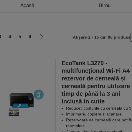
Acasă
Birou
3
4
5
6
Afișare 1 - 15 din 80 produse
Mergi
la
pagina
următoare
EcoTank L3270 -
multifuncțional Wi-Fi A4
rezervor de cerneală și
cerneală pentru utilizare
timp de până la 3 ani
inclusă în cutie
Reduceți costurile cu cerneala cu 
Imprimare, copiere și scanare
Rezervoare de cerneală care pot fi
reumplute
Alegere ideală pentru studenți