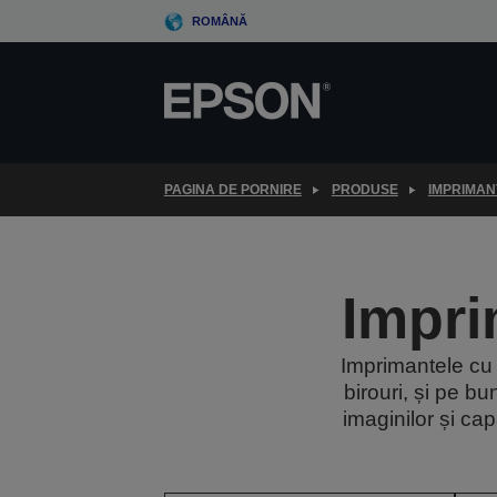
Skip
ROMÂNĂ
to
main
content
PAGINA DE PORNIRE
PRODUSE
IMPRIMAN
Impri
Imprimantele cu 
birouri, și pe b
imaginilor și ca