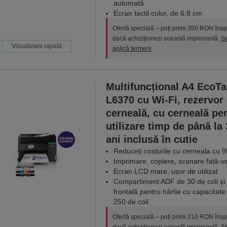
automată
Ecran tactil color, de 6,8 cm
Ofertă specială – poți primi 350 RON înap
dacă achiziționezi această imprimantă.
S
Vizualizare rapidă
aplică termeni
.
Multifuncțional A4 EcoT
L6370 cu Wi-Fi, rezervor
cerneală, cu cerneală pe
utilizare timp de până la 
ani inclusă în cutie
Reduceți costurile cu cerneala cu 
Imprimare, copiere, scanare față-v
Ecran LCD mare, ușor de utilizat
Compartiment ADF de 30 de coli și
frontală pentru hârtie cu capacitate
250 de coli
Ofertă specială – poți primi 210 RON înap