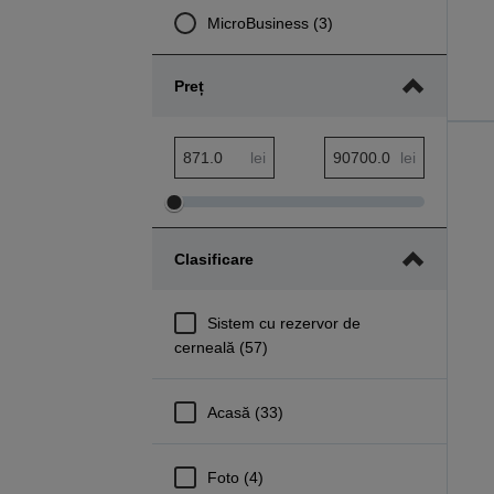
MicroBusiness (3)
Preț
Interval minim Preț
Interval maxim Preț
lei
lei
Ajustare
Ajustare
interval
interval
Clasificare
minim
maxim
Preț
Preț
Sistem cu rezervor de
cerneală (57)
Acasă (33)
Foto (4)