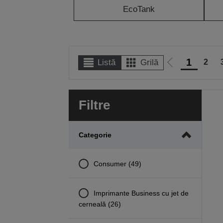
EcoTank
1
2
Listă
Grilă
Mergi
la
pagina
Filtre
anterioară
Categorie
Consumer (49)
Imprimante Business cu jet de
cerneală (26)