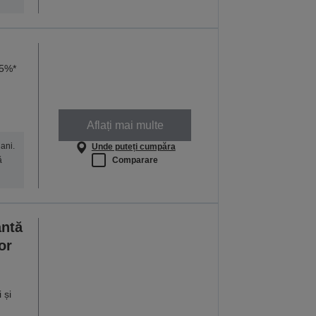
95%*
Aflați mai multe
ani.
Unde puteți cumpăra
Comparare
ă
antă
or
 și