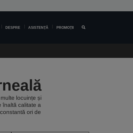
DESPRE
ASISTENŢĂ
PROMOŢII
rneală
multe locuințe și
înaltă calitate a
 constantă ori de