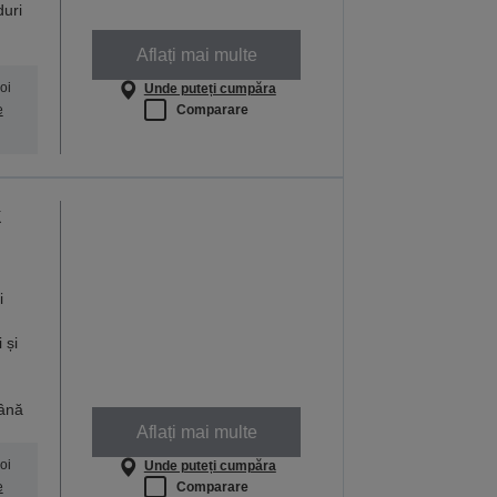
duri
Aflați mai multe
oi
Unde puteți cumpăra
Comparare
e
k
i
 și
până
Aflați mai multe
oi
Unde puteți cumpăra
Comparare
e