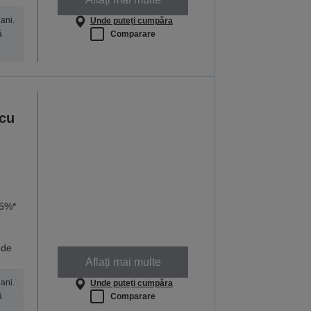
ani.
Unde puteți cumpăra
Comparare
ă
 cu
95%*
 de
Aflați mai multe
ani.
Unde puteți cumpăra
Comparare
ă