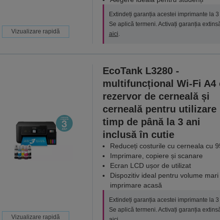
Extindeți garanția acestei imprimante la 3 
Se aplică termeni. Activați garanția extins
Vizualizare rapidă
aici
.
EcoTank L3280 -
multifuncțional Wi-Fi A4
rezervor de cerneală și
cerneală pentru utilizare
timp de până la 3 ani
inclusă în cutie
Reduceți costurile cu cerneala cu 
Imprimare, copiere și scanare
Ecran LCD ușor de utilizat
Dispozitiv ideal pentru volume mari
imprimare acasă
Extindeți garanția acestei imprimante la 3 
Se aplică termeni. Activați garanția extins
Vizualizare rapidă
aici
.