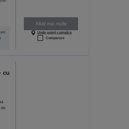
95%*
Aflați mai multe
ani.
Unde puteți cumpăra
Comparare
ă
+ cu
A4
 de