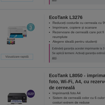
EcoTank L3276
Reduceți costurile cu cerneala cu 
Imprimare, copiere și scanare
Rezervoare de cerneală care pot fi
reumplute
Alegere ideală pentru studenți
Extindeți garanția acestei imprimante la 3 
Se aplică termeni. Activați garanția extins
Vizualizare rapidă
aici
.
EcoTank L8050 - imprim
foto, Wi-Fi, A4, cu rezerv
de cerneală
Imprimantă foto A4
Sistem de cerneală color cu 6 culori
costuri extrem de reduse