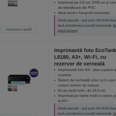
Imprimați pe CD-uri, DVD-uri și car
de identificare din PVC
Ideal pentru fotografii entuziaști
Ofertă specială – poți primi 250 RON înap
dacă achiziționezi această imprimantă.
S
Vizualizare rapidă
aplică termeni
.
Imprimantă foto EcoTan
L8180, A3+, Wi-Fi, cu
rezervor de cerneală
Imprimantă foto A3+, plus copiere ș
scanare
Sistem de cerneală color cu 6 culori
costuri extrem de reduse
Ecran tactil color, de 10,9 cm
Imprimați pe hârtie kraft și carton 
la A3+
Ofertă specială – poți primi 400 RON înap
dacă achiziționezi această imprimantă.
S