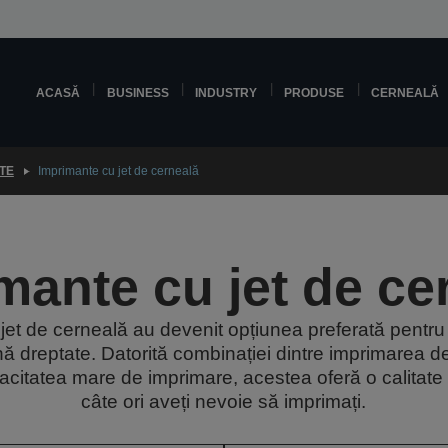
ACASĂ
BUSINESS
INDUSTRY
PRODUSE
CERNEALĂ
TE
Imprimante cu jet de cerneală
mante cu jet de ce
jet de cerneală au devenit opțiunea preferată pentru 
ună dreptate. Datorită combinației dintre imprimarea de 
pacitatea mare de imprimare, acestea oferă o calitate
câte ori aveți nevoie să imprimați.