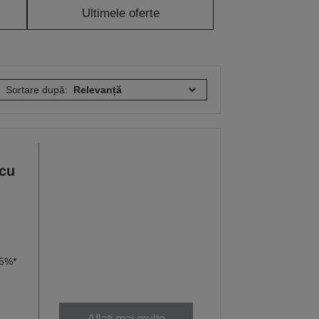
Ultimele oferte
Sortare după:
 cu
95%*
Aflați mai multe