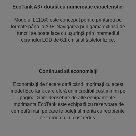
EcoTank A3+ dotată cu numeroase caracteristici
Modelul L11160 este conceput pentru printarea pe
formate până la A3+. Navigarea prin gama extinsă de
funcții se poate face cu ușurință prin intermediul
ecranului LCD de 6,1 cm și al tastelor fizice.
Continuați să economisiți
Economisiți de fiecare dată când imprimați cu acest
model EcoTank care oferă un incredibil cost minim pe
pagină. Spre deosebire de alte echipamente,
imprimanta EcoTank este echipată cu rezervoare de
cerneală mari pe care le puteți alimenta cu recipiente
de cerneală cu cost redus.