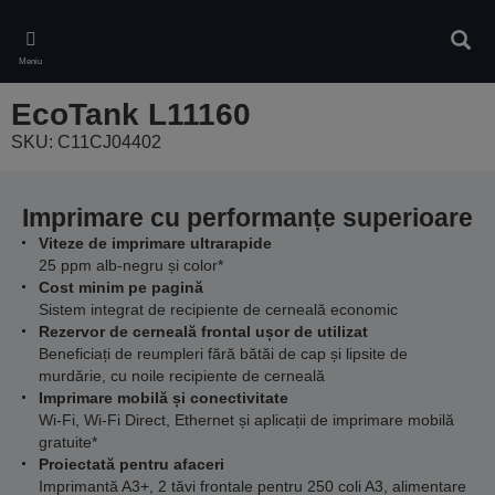
Skip
to
Căuta
main
Meniu
content
EcoTank L11160
SKU: C11CJ04402
Imprimare cu performanțe superioare
Viteze de imprimare ultrarapide
25 ppm alb-negru și color*
Cost minim pe pagină
Sistem integrat de recipiente de cerneală economic
Rezervor de cerneală frontal ușor de utilizat
Beneficiați de reumpleri fără bătăi de cap și lipsite de
murdărie, cu noile recipiente de cerneală
Imprimare mobilă și conectivitate
Wi-Fi, Wi-Fi Direct, Ethernet și aplicații de imprimare mobilă
gratuite*
Proiectată pentru afaceri
Imprimantă A3+, 2 tăvi frontale pentru 250 coli A3, alimentare