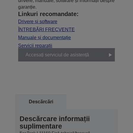
drivere, manuale, software și informații despre
garanție.
Linkuri recomandate:
Drivere și software
ÎNTREBĂRI FRECVENTE
Manuale și documentație
Servicii reparații
Accesați serviciul de asistență
Descărcări
Descărcare informații
suplimentare