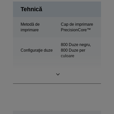
Tehnică
Metodă de
Cap de imprimare
imprimare
PrecisionCore™
800 Duze negru,
Configuraţie duze
800 Duze per
culoare
Mărime minimă a
3,8 pl
picăturilor