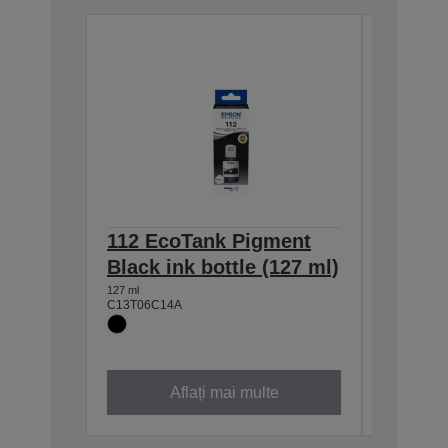
112 EcoTank Pigment
112 Ec
Black ink bottle (127 ml)
Magent
ml)
127 ml
C13T06C14A
70 ml
C13T06C3
Aflați mai multe