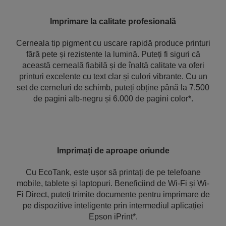
Imprimare la calitate profesională
Cerneala tip pigment cu uscare rapidă produce printuri
fără pete și rezistente la lumină. Puteți fi siguri că
această cerneală fiabilă și de înaltă calitate va oferi
printuri excelente cu text clar și culori vibrante. Cu un
set de cerneluri de schimb, puteți obține până la 7.500
de pagini alb-negru și 6.000 de pagini color*.
Imprimați de aproape oriunde
Cu EcoTank, este ușor să printați de pe telefoane
mobile, tablete și laptopuri. Beneficiind de Wi-Fi și Wi-
Fi Direct, puteți trimite documente pentru imprimare de
pe dispozitive inteligente prin intermediul aplicației
Epson iPrint*.