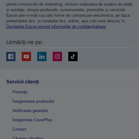
primiți comunicări de marketing, inclusiv realizarea de analize de piață
și sondaje, despre produsele, evenimentele, promoțiile și serviciile
Epson prin e-mail sau alte forme de comunicare electronică, pe baza
preferințelor dvs. și conduitei dvs. online, așa cum este descris în
Declarația Epson privind informațiile de confidențialitate
Urmăriți-ne pe:
Servicii clienţi
Promoţii
Înregistrarea produsului
Verificarea garanției
Înregistrare CoverPlus
Contact
Căutare vânzător