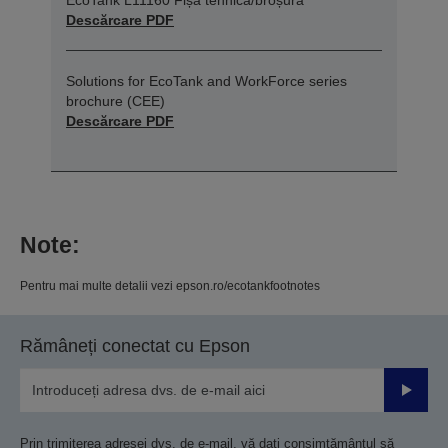
EcoTank L11160 Fișă tehnică/broșură
Descărcare PDF
Solutions for EcoTank and WorkForce series
brochure (CEE)
Descărcare PDF
Note:
Pentru mai multe detalii vezi epson.ro/ecotankfootnotes
Rămâneți conectat cu Epson
Trimiteț
Prin trimiterea adresei dvs. de e-mail, vă dați consimțământul să