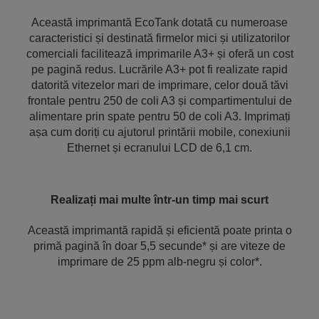
Această imprimantă EcoTank dotată cu numeroase
caracteristici și destinată firmelor mici și utilizatorilor
comerciali facilitează imprimarile A3+ și oferă un cost
pe pagină redus. Lucrările A3+ pot fi realizate rapid
datorită vitezelor mari de imprimare, celor două tăvi
frontale pentru 250 de coli A3 și compartimentului de
alimentare prin spate pentru 50 de coli A3. Imprimați
așa cum doriți cu ajutorul printării mobile, conexiunii
Ethernet și ecranului LCD de 6,1 cm.
Realizați mai multe într-un timp mai scurt
Această imprimantă rapidă și eficientă poate printa o
primă pagină în doar 5,5 secunde* și are viteze de
imprimare de 25 ppm alb-negru și color*.