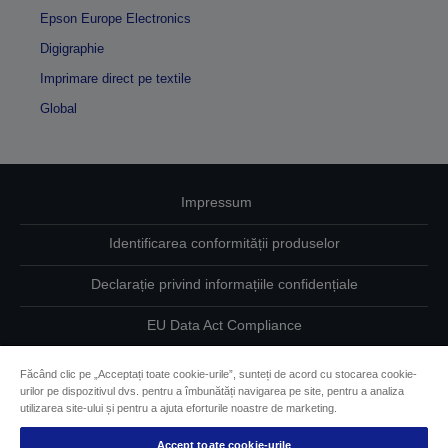
Epson Europe Electronics
Digigraphie
Imprimare direct pe textile
Global
Impressum
Identificarea conformității produselor
Declarație privind informațiile confidențiale
EU Data Act Compliance
Contactaţi-ne în legătură cu datele dumneavoastră
Făcând clic pe „Acceptați toate cookie-urile”, sunteți de acord cu stocarea cookie-
urilor pe dispozitivul dvs. pentru a îmbunătăți navigarea pe site, pentru a analiza
Informaţii despre modulele cookie
utilizarea site-ului și pentru a ajuta eforturile noastre de marketing.
Accept toate cookie-urile