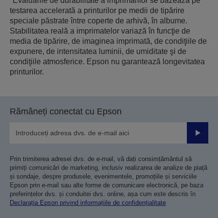
*Evaluările de durabilitate a imprimărilor se bazează pe
testarea accelerată a printurilor pe medii de tipărire
speciale păstrate între coperte de arhivă, în albume.
Stabilitatea reală a imprimatelor variază în funcţie de
media de tipărire, de imaginea imprimată, de condiţiile de
expunere, de intensitatea luminii, de umiditate şi de
condiţiile atmosferice. Epson nu garantează longevitatea
printurilor.
Rămâneți conectat cu Epson
Trimiteț
Prin trimiterea adresei dvs. de e-mail, vă dați consimțământul să
primiți comunicări de marketing, inclusiv realizarea de analize de piață
și sondaje, despre produsele, evenimentele, promoțiile și serviciile
Epson prin e-mail sau alte forme de comunicare electronică, pe baza
preferințelor dvs. și conduitei dvs. online, așa cum este descris în
Declarația Epson privind informațiile de confidențialitate