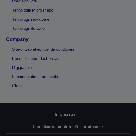
PrecisionCore
Tehnologie Micro Piezo
Tehnologii inovatoare
Tehnologii durabile
Company
Site-ul web al echipei de conducere
Epson Europe Electronics
Digigraphie
Imprimare direct pe textile
Global
Impressum
Identificarea conformității produselor