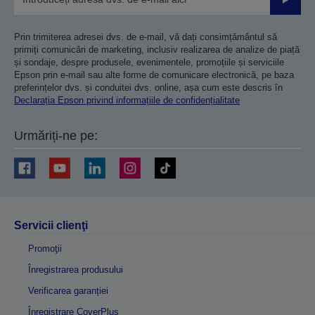
Trimiteț
Prin trimiterea adresei dvs. de e-mail, vă dați consimțământul să
primiți comunicări de marketing, inclusiv realizarea de analize de piață
și sondaje, despre produsele, evenimentele, promoțiile și serviciile
Epson prin e-mail sau alte forme de comunicare electronică, pe baza
preferințelor dvs. și conduitei dvs. online, așa cum este descris în
Declarația Epson privind informațiile de confidențialitate
Urmăriți-ne pe:
Servicii clienţi
Promoţii
Înregistrarea produsului
Verificarea garanției
Înregistrare CoverPlus