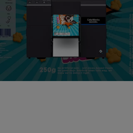
Vizitați showroom-ul
nostru pentru o
demonstrație