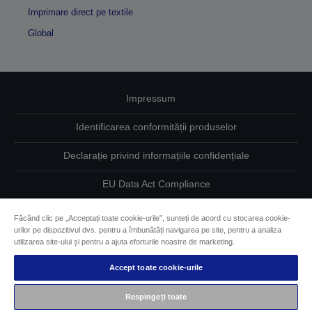
Imprimare direct pe textile
Global
Impressum
Identificarea conformității produselor
Declarație privind informațiile confidențiale
EU Data Act Compliance
Contactaţi-ne în legătură cu datele dumneavoastră
Făcând clic pe „Acceptați toate cookie-urile”, sunteți de acord cu stocarea cookie-
urilor pe dispozitivul dvs. pentru a îmbunătăți navigarea pe site, pentru a analiza
Informaţii despre modulele cookie
utilizarea site-ului și pentru a ajuta eforturile noastre de marketing.
Accept toate cookie-urile
Angajamentul Epson pe linie de accesibilitate
Respingeți toate
Drepturi de autor © 2026 Seiko Epson