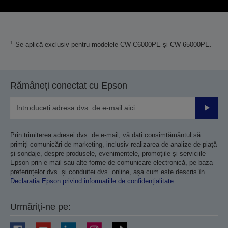
1
Se aplică exclusiv pentru modelele CW-C6000PE și CW-65000PE.
Rămâneți conectat cu Epson
Trimiteț
Prin trimiterea adresei dvs. de e-mail, vă dați consimțământul să
primiți comunicări de marketing, inclusiv realizarea de analize de piață
și sondaje, despre produsele, evenimentele, promoțiile și serviciile
Epson prin e-mail sau alte forme de comunicare electronică, pe baza
preferințelor dvs. și conduitei dvs. online, așa cum este descris în
Declarația Epson privind informațiile de confidențialitate
Urmăriți-ne pe: