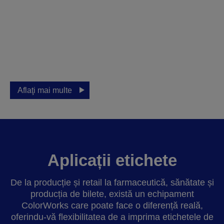
Imprimare şi aplicare
de etichete
Faceți procesul de etichetare mai avansat, mai
precis și mai consistent.
Aflaţi mai multe
Aplicații etichete
De la producție și retail la farmaceutică, sănătate și
producția de bilete, există un echipament
ColorWorks care poate face o diferență reală,
oferindu-vă flexibilitatea de a imprima etichetele de