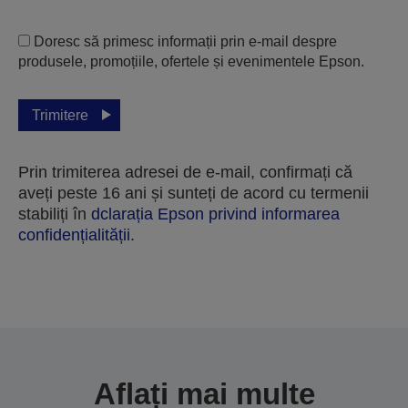
Doresc să primesc informații prin e-mail despre
produsele, promoțiile, ofertele și evenimentele Epson.
Trimitere
Prin trimiterea adresei de e-mail, confirmați că
aveți peste 16 ani și sunteți de acord cu termenii
stabiliți în
dclarația Epson privind informarea
confidențialității
.
Vă mulțumim pentru trimiterea dvs.
Vom lua legătura cu dumneavoastră în
următoarele câteva zile lucrătoare.
Aflați mai multe