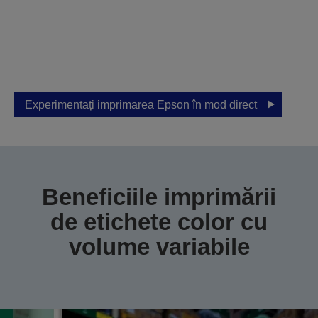
personalizată
Lăsați Epson să vă ajute să găsiți soluția
potrivită pentru afacerea dvs.
Experimentați imprimarea Epson în mod direct
Beneficiile imprimării
de etichete color cu
volume variabile