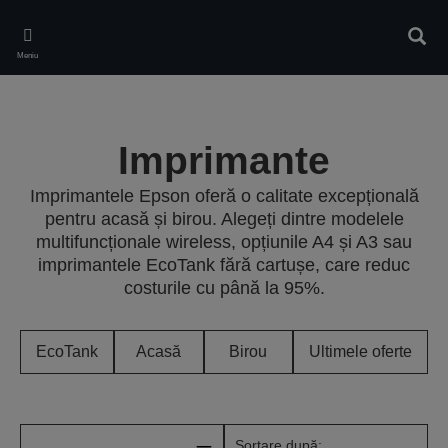
Skip
to
Căuta
main
Meniu
content
Imprimante
Imprimantele Epson oferă o calitate excepțională
pentru acasă și birou. Alegeți dintre modelele
multifuncționale wireless, opțiunile A4 și A3 sau
imprimantele EcoTank fără cartușe, care reduc
costurile cu până la 95%.
EcoTank
Acasă
Birou
Ultimele oferte
Sortare după: