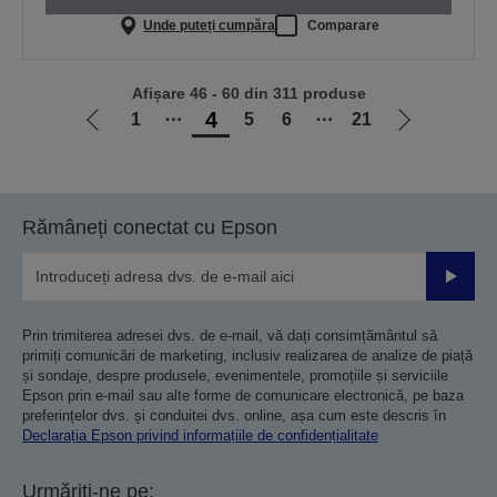
Unde puteți cumpăra
Comparare
Afișare 46 - 60 din 311 produse
4
1
⋯
5
6
⋯
21
Mergi
Mergi
la
la
pagina
pagina
anterioară
următoare
Rămâneți conectat cu Epson
Trimiteț
Prin trimiterea adresei dvs. de e-mail, vă dați consimțământul să
primiți comunicări de marketing, inclusiv realizarea de analize de piață
și sondaje, despre produsele, evenimentele, promoțiile și serviciile
Epson prin e-mail sau alte forme de comunicare electronică, pe baza
preferințelor dvs. și conduitei dvs. online, așa cum este descris în
Declarația Epson privind informațiile de confidențialitate
Urmăriți-ne pe: