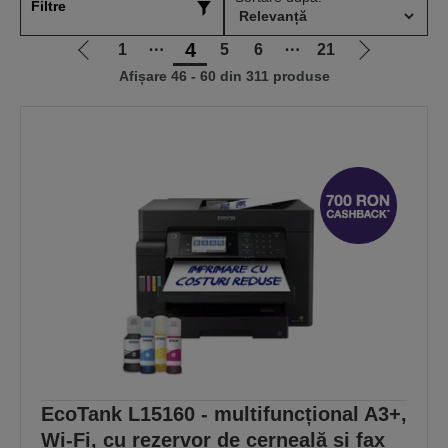
Filtre
4
1
⋯
5
6
⋯
21
Mergi
Mergi
Afișare 46 - 60 din 311 produse
la
la
pagina
pagina
anterioară
următoare
EcoTank L15160 - multifuncțional A3+,
Wi-Fi, cu rezervor de cerneală și fax