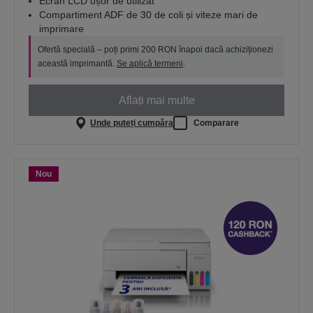
Ecran LCD ușor de utilizat
Compartiment ADF de 30 de coli și viteze mari de
imprimare
Ofertă specială – poți primi 200 RON înapoi dacă achiziționezi
această imprimantă.
Se aplică termeni
.
Aflați mai multe
Unde puteți cumpăra
Comparare
Nou