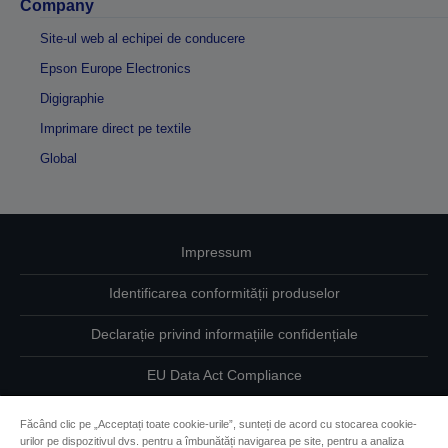
Company
Site-ul web al echipei de conducere
Epson Europe Electronics
Digigraphie
Imprimare direct pe textile
Global
Impressum
Identificarea conformității produselor
Declarație privind informațiile confidențiale
EU Data Act Compliance
Contactaţi-ne în legătură cu datele dumneavoastră
Făcând clic pe „Acceptați toate cookie-urile”, sunteți de acord cu stocarea cookie-
urilor pe dispozitivul dvs. pentru a îmbunătăți navigarea pe site, pentru a analiza