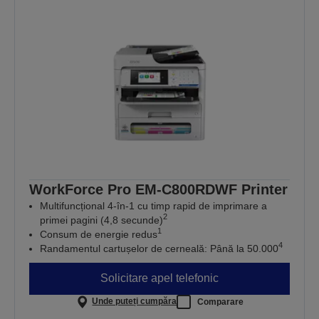
WorkForce Pro EM-C800RDWF Printer
Multifuncțional 4-în-1 cu timp rapid de imprimare a
2
primei pagini (4,8 secunde)
1
Consum de energie redus
4
Randamentul cartușelor de cerneală: Până la 50.000
Solicitare apel telefonic
Unde puteți cumpăra
Comparare