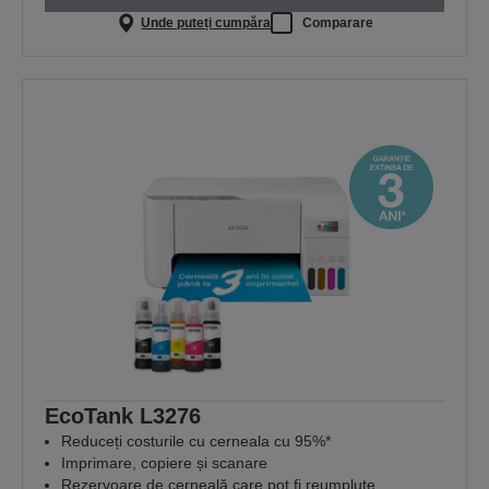
Unde puteți cumpăra
Comparare
EcoTank L3276
Reduceți costurile cu cerneala cu 95%*
Imprimare, copiere și scanare
Rezervoare de cerneală care pot fi reumplute