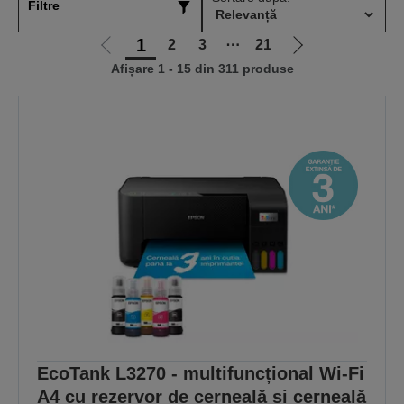
Filtre
1
2
3
⋯
21
Mergi
Mergi
Afișare 1 - 15 din 311 produse
la
la
pagina
pagina
anterioară
următoare
EcoTank L3270 - multifuncțional Wi-Fi
A4 cu rezervor de cerneală și cerneală