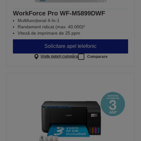
WorkForce Pro WF-M5899DWF
Multifuncțional 4-în-1
Randament ridicat (max. 40.000)²
Viteză de imprimare de 25 ppm
Solicitare apel telefonic
Unde puteți cumpăra
Comparare