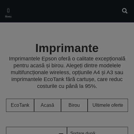
Skip
to
Căuta
main
Meniu
content
Imprimante
Imprimantele Epson oferă o calitate excepțională
pentru acasă și birou. Alegeți dintre modelele
multifuncționale wireless, opțiunile A4 și A3 sau
imprimantele EcoTank fără cartușe, care reduc
costurile cu până la 95%.
EcoTank
Acasă
Birou
Ultimele oferte
Sortare după: