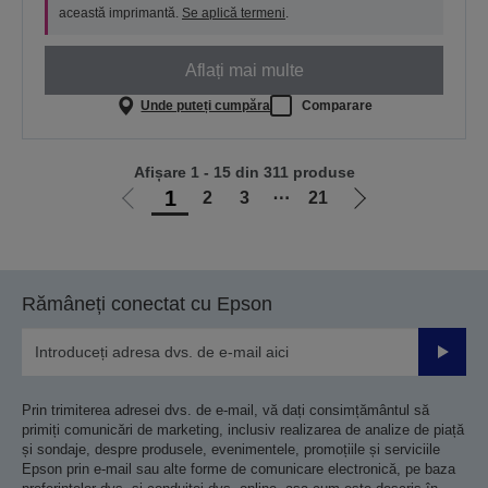
această imprimantă.
Se aplică termeni
.
Aflați mai multe
Unde puteți cumpăra
Comparare
Afișare 1 - 15 din 311 produse
1
2
3
⋯
21
Mergi
Mergi
la
la
pagina
pagina
anterioară
următoare
Rămâneți conectat cu Epson
Trimiteț
Prin trimiterea adresei dvs. de e-mail, vă dați consimțământul să
primiți comunicări de marketing, inclusiv realizarea de analize de piață
și sondaje, despre produsele, evenimentele, promoțiile și serviciile
Epson prin e-mail sau alte forme de comunicare electronică, pe baza