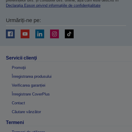
preferințelor dvs. și conduitei dvs. online, așa cum este descris în
Declarația Epson privind informațiile de confidențialitate
Urmăriți-ne pe:
Servicii clienţi
Promoţii
Înregistrarea produsului
Verificarea garanției
Înregistrare CoverPlus
Contact
Căutare vânzător
Termeni