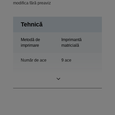
modifica fără preaviz
Tehnică
Metodă de
Imprimantă
imprimare
matricială
Număr de ace
9 ace
Numărul
80 coloane
coloanelor