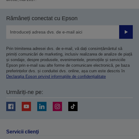
Rămâneți conectat cu Epson
Trimiteț
Prin trimiterea adresei dvs. de e-mail, vă dați consimțământul să
primiți comunicări de marketing, inclusiv realizarea de analize de piață
și sondaje, despre produsele, evenimentele, promoțiile și serviciile
Epson prin e-mail sau alte forme de comunicare electronică, pe baza
preferințelor dvs. și conduitei dvs. online, așa cum este descris în
Declarația Epson privind informațiile de confidențialitate
Urmăriți-ne pe:
Servicii clienţi