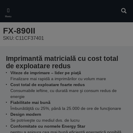
Skip
to
Căuta
main
Meniu
content
FX-890II
SKU: C11CF37401
Imprimantă matricială cu cost total
de exploatare redus
Viteze de imprimare – lider pe piaţă
Finalizare mai rapidă a imprimărilor cu volum mare
Cost total de exploatare foarte redus
Consumabile ieftine, cu durată mare şi consum redus de
energie
Fiabilitate mai bună
Îmbunătăţită cu 25%, până la 25.000 de ore de funcţionare
Design modern
Se potriveşte cu mediul dvs. de lucru
Conformitate cu normele Energy Star
pentru a asigura cea mai bună eficienţă energetică posibilă