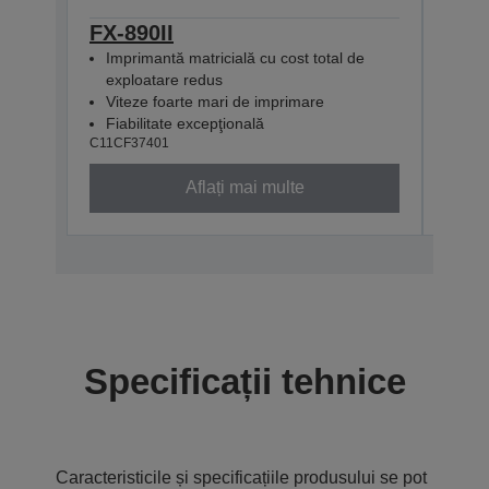
FX-890II
FX-
Imprimantă matricială cu cost total de
Imp
exploatare redus
reţ
Viteze foarte mari de imprimare
Vit
Fiabilitate excepţională
Fiab
C11CF37401
C11CF
Aflați mai multe
Specificații tehnice
Caracteristicile și specificațiile produsului se pot