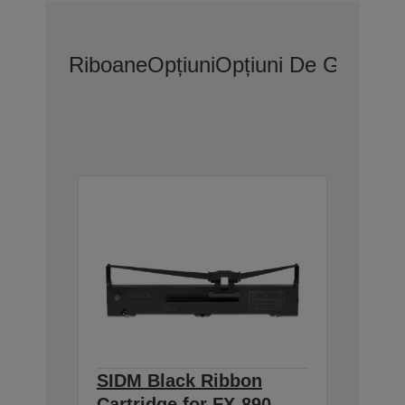
Riboane
Opțiuni
Opțiuni De Garanți
SIDM Black Ribbon
Cartridge for FX-890,