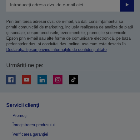
Trimiteț
Prin trimiterea adresei dvs. de e-mail, vă dați consimțământul să
primiți comunicări de marketing, inclusiv realizarea de analize de piață
și sondaje, despre produsele, evenimentele, promoțiile și serviciile
Epson prin e-mail sau alte forme de comunicare electronică, pe baza
preferințelor dvs. și conduitei dvs. online, așa cum este descris în
Declarația Epson privind informațiile de confidențialitate
Urmăriți-ne pe:
Servicii clienţi
Promoţii
Înregistrarea produsului
Verificarea garanției