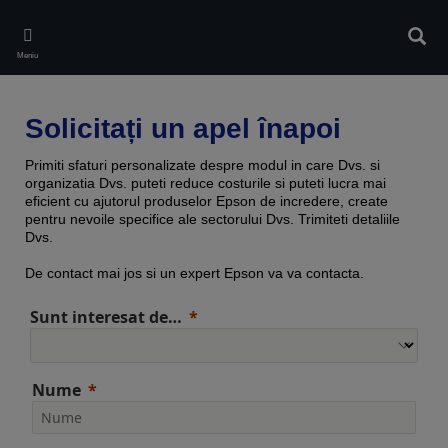
Skip
to
Căuta
main
Meniu
content
Solicitați un apel înapoi
Primiti sfaturi personalizate despre modul in care Dvs. si
organizatia Dvs. puteti reduce costurile si puteti lucra mai
eficient cu ajutorul produselor Epson de incredere, create
pentru nevoile specifice ale sectorului Dvs. Trimiteti detaliile
Dvs.
De contact mai jos si un expert Epson va va contacta.
Sunt interesat de…
Nume