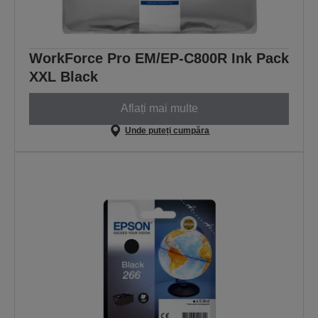
WorkForce Pro EM/EP-C800R Ink Pack
XXL Black
Aflați mai multe
Unde puteți cumpăra