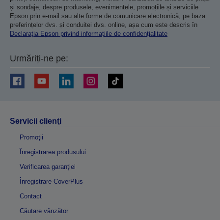
și sondaje, despre produsele, evenimentele, promoțiile și serviciile
Epson prin e-mail sau alte forme de comunicare electronică, pe baza
preferințelor dvs. și conduitei dvs. online, așa cum este descris în
Declarația Epson privind informațiile de confidențialitate
Urmăriți-ne pe:
Servicii clienţi
Promoţii
Înregistrarea produsului
Verificarea garanției
Înregistrare CoverPlus
Contact
Căutare vânzător