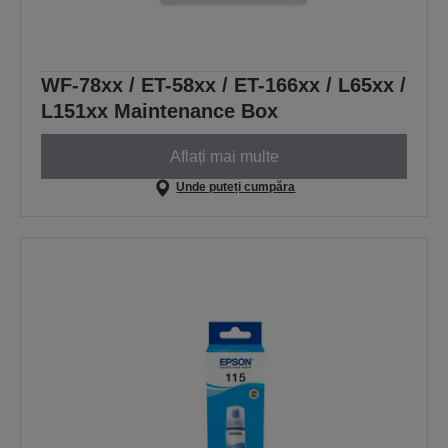
WF-78xx / ET-58xx / ET-166xx / L65xx /
L151xx Maintenance Box
Aflați mai multe
Unde puteți cumpăra