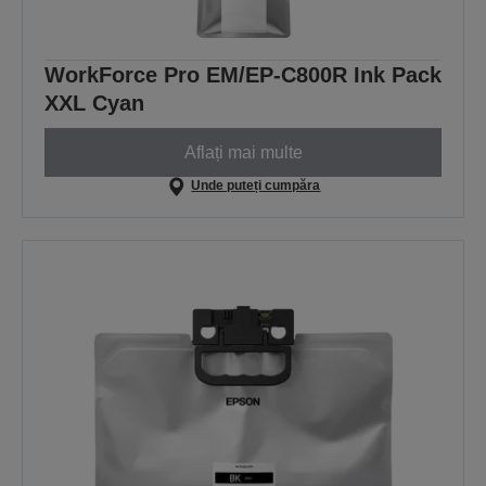
WorkForce Pro EM/EP-C800R Ink Pack
XXL Cyan
Aflați mai multe
Unde puteți cumpăra