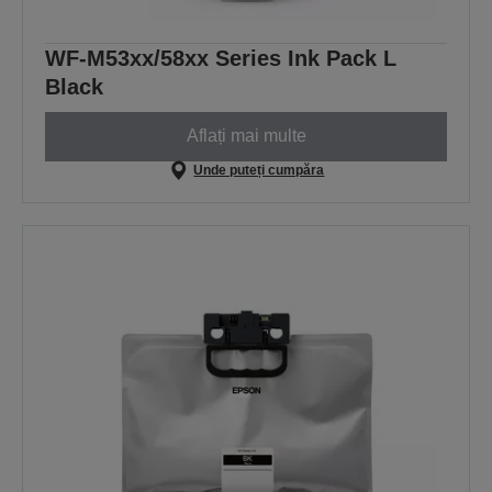
WF-M53xx/58xx Series Ink Pack L
Black
Aflați mai multe
Unde puteți cumpăra