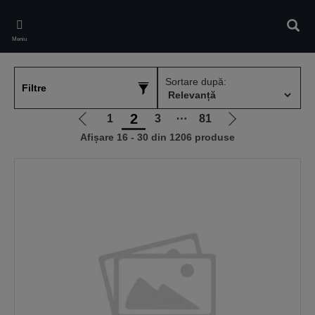
Skip
to
Căuta
main
Meniu
content
Sortare după:
Filtre
2
1
3
⋯
81
Mergi
Mergi
Afișare 16 - 30 din 1206 produse
la
la
pagina
pagina
anterioară
următoare