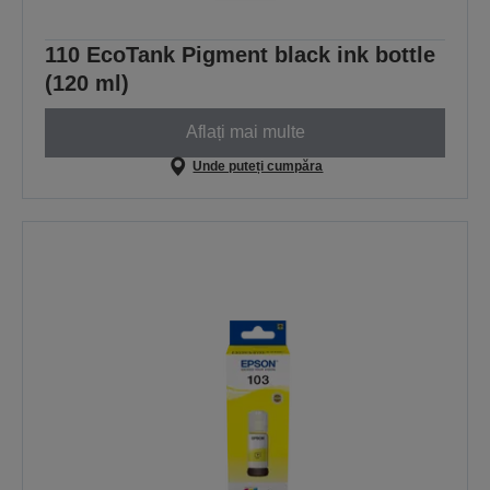
110 EcoTank Pigment black ink bottle
(120 ml)
Aflați mai multe
Unde puteți cumpăra