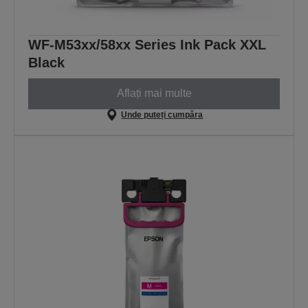
WF-M53xx/58xx Series Ink Pack XXL
Black
Aflați mai multe
Unde puteți cumpăra