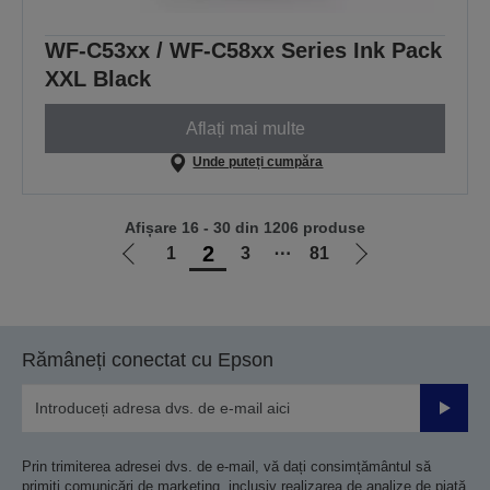
WF-C53xx / WF-C58xx Series Ink Pack
XXL Black
Aflați mai multe
Unde puteți cumpăra
Afișare 16 - 30 din 1206 produse
2
1
3
⋯
81
Mergi
Mergi
la
la
pagina
pagina
anterioară
următoare
Rămâneți conectat cu Epson
Trimiteț
Prin trimiterea adresei dvs. de e-mail, vă dați consimțământul să
primiți comunicări de marketing, inclusiv realizarea de analize de piață