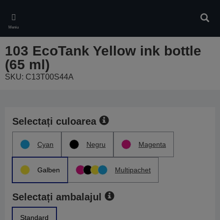
Skip
to
Căuta
main
Meniu
content
103 EcoTank Yellow ink bottle
(65 ml)
SKU: C13T00S44A
Selectați culoarea
Cyan
Negru
Magenta
Galben
Multipachet
Selectați ambalajul
Standard