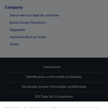
Company
Site-ul web al echipei de conducere
Epson Europe Electronics
Digigraphie
Imprimare direct pe textile
Global
Impressum
Identificarea conformității produselor
Declarație privind informațiile confidențiale
EU Data Act Compliance
Contactaţi-ne în legătură cu datele dumneavoastră