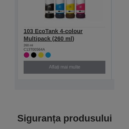
103 EcoTank 4-colour
103 
Multipack (260 ml)
(65 
260 ml
65 ml
C13T00S64A
C13T0
Aflați mai multe
Siguranța produsului