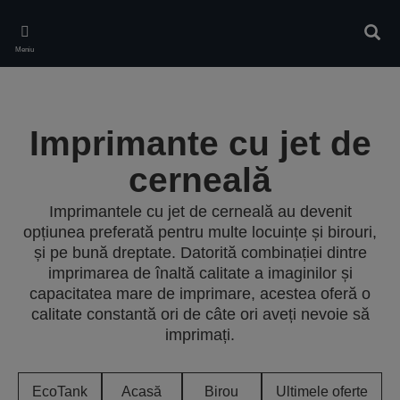
Skip
to
Căuta
main
Meniu
content
Imprimante cu jet de
cerneală
Imprimantele cu jet de cerneală au devenit
opțiunea preferată pentru multe locuințe și birouri,
și pe bună dreptate. Datorită combinației dintre
imprimarea de înaltă calitate a imaginilor și
capacitatea mare de imprimare, acestea oferă o
calitate constantă ori de câte ori aveți nevoie să
imprimați.
EcoTank
Acasă
Birou
Ultimele oferte