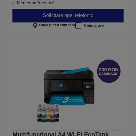
Mentenanță redusă
Solicitare apel telefonic
Unde puteți cumpăra
Comparare
Multifuncțional A4 Wi-Fi EcoTank