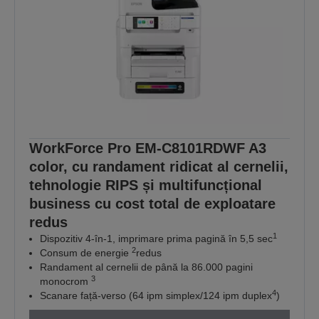
WorkForce Pro EM-C8101RDWF A3
color, cu randament ridicat al cernelii,
tehnologie RIPS și multifuncțional
business cu cost total de exploatare
redus
1
Dispozitiv 4-în-1, imprimare prima pagină în 5,5 sec
2
Consum de energie
redus
Randament al cernelii de până la 86.000 pagini
3
monocrom
4
Scanare față-verso (64 ipm simplex/124 ipm duplex
)