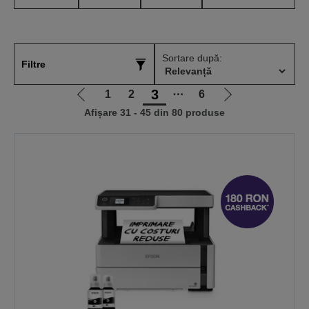
Sortare după:
Filtre
3
1
2
⋯
6
Mergi
Mergi
Afișare 31 - 45 din 80 produse
la
la
pagina
pagina
anterioară
următoare