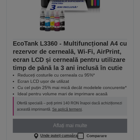
EcoTank L3360 - Multifuncțional A4 cu
rezervor de cerneală, Wi-Fi, AirPrint,
ecran LCD și cerneală pentru utilizare
timp de până la 3 ani inclusă în cutie
Reduceți costurile cu cerneala cu 95%*
Ecran LCD ușor de utilizat
Cu cel puțin 25% mai mică decât modelele concurente*
Ideal pentru volume mari de imprimare acasă
Ofertă specială – poți primi 140 RON înapoi dacă achiziționezi
această imprimantă.
Se aplică termeni
.
Aflați mai multe
Unde puteți cumpăra
Comparare