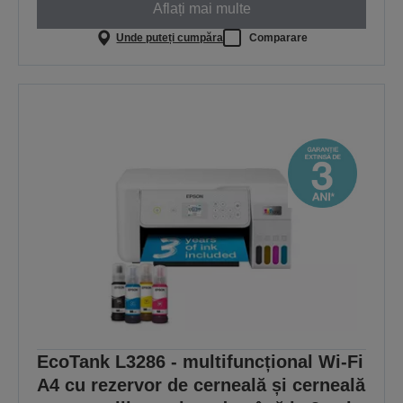
Aflați mai multe
Unde puteți cumpăra
Comparare
EcoTank L3286 - multifuncțional Wi-Fi
A4 cu rezervor de cerneală și cerneală