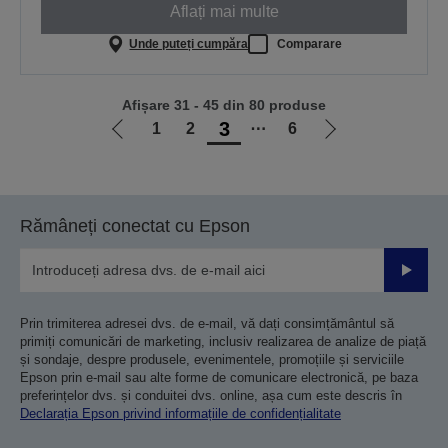
Aflați mai multe
Unde puteți cumpăra
Comparare
Afișare 31 - 45 din 80 produse
3
1
2
⋯
6
Mergi
Mergi
la
la
pagina
pagina
anterioară
următoare
Rămâneți conectat cu Epson
Trimiteț
Prin trimiterea adresei dvs. de e-mail, vă dați consimțământul să
primiți comunicări de marketing, inclusiv realizarea de analize de piață
și sondaje, despre produsele, evenimentele, promoțiile și serviciile
Epson prin e-mail sau alte forme de comunicare electronică, pe baza
preferințelor dvs. și conduitei dvs. online, așa cum este descris în
Declarația Epson privind informațiile de confidențialitate