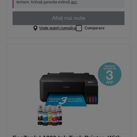
termeni. Activați garanția extinsă
aici
.
Aflați mai multe
Unde puteți cumpăra
Comparare