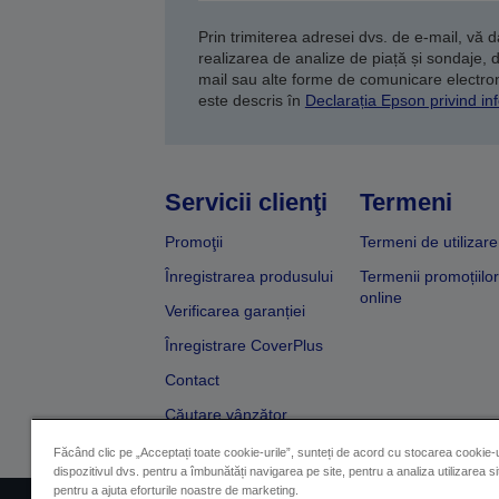
Prin trimiterea adresei dvs. de e-mail, vă 
realizarea de analize de piață și sondaje, 
mail sau alte forme de comunicare electroni
este descris în
Declarația Epson privind inf
Servicii clienţi
Termeni
Promoţii
Termeni de utilizare
Înregistrarea produsului
Termenii promoțiilor
online
Verificarea garanției
Înregistrare CoverPlus
Contact
Căutare vânzător
Făcând clic pe „Acceptați toate cookie-urile”, sunteți de acord cu stocarea cookie-u
dispozitivul dvs. pentru a îmbunătăți navigarea pe site, pentru a analiza utilizarea sit
pentru a ajuta eforturile noastre de marketing.