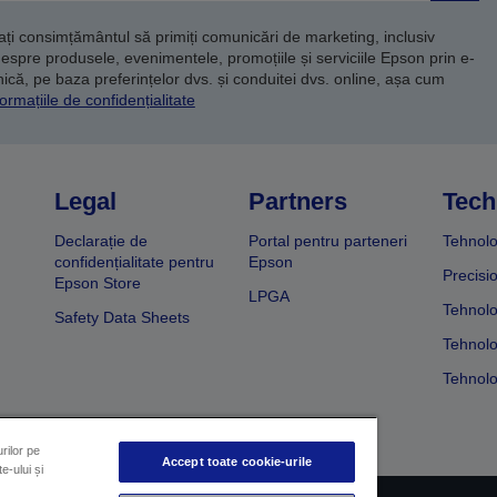
dați consimțământul să primiți comunicări de marketing, inclusiv
despre produsele, evenimentele, promoțiile și serviciile Epson prin e-
că, pe baza preferințelor dvs. și conduitei dvs. online, așa cum
ormațiile de confidențialitate
Legal
Partners
Tech
Declarație de
Portal pentru parteneri
Tehnolo
confidențialitate pentru
Epson
Precisi
Epson Store
LPGA
Tehnolo
Safety Data Sheets
Tehnolo
Tehnolo
rilor pe
Accept toate cookie-urile
e-ului și