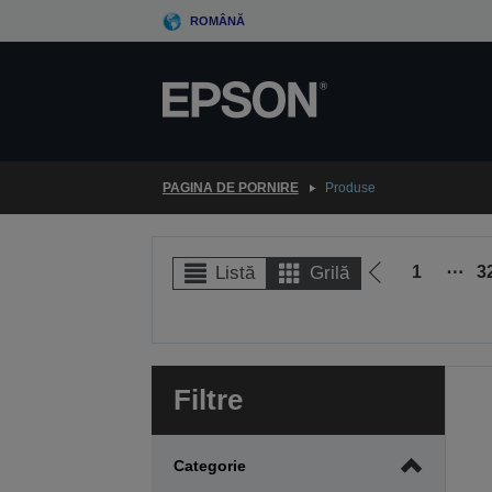
Skip
ROMÂNĂ
to
main
content
PAGINA DE PORNIRE
Produse
1
⋯
3
Listă
Grilă
Mergi
la
pagina
anterioară
Filtre
Categorie