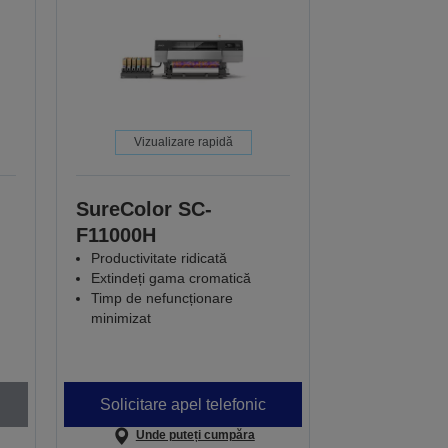
Vizualizare rapidă
SureColor SC-
F11000H
Productivitate ridicată
Extindeți gama cromatică
Timp de nefuncționare
minimizat
Solicitare apel telefonic
Unde puteți cumpăra