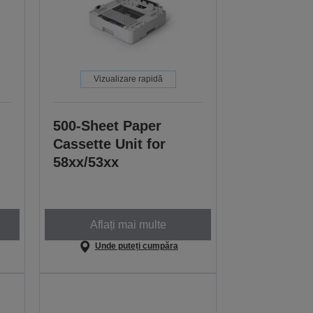
Vizualizare rapidă
500-Sheet Paper
Cassette Unit for
58xx/53xx
Aflați mai multe
Unde puteți cumpăra