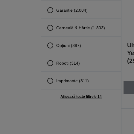
Garanție (2.084)
Cerneală & Hârtie (1.803)
Ul
Opțiuni (387)
Ye
(2
Roboți (314)
Imprimante (311)
Afișează toate filtrele 14