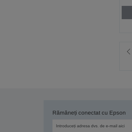
M
l
p
a
Rămâneți conectat cu Epson