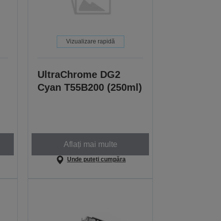
Vizualizare rapidă
UltraChrome DG2
Cyan T55B200 (250ml)
Aflați mai multe
Unde puteți cumpăra