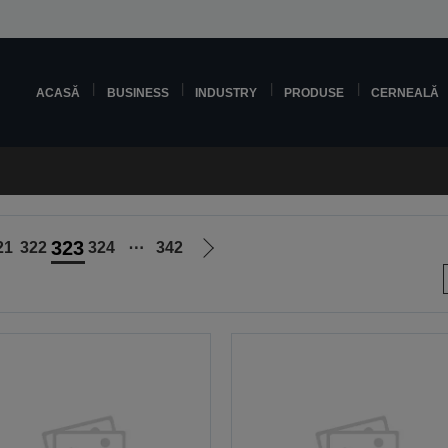
ACASĂ
BUSINESS
INDUSTRY
PRODUSE
CERNEALĂ
323
21
322
324
⋯
342
Mergi
la
pagina
următoare