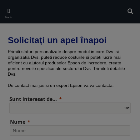
Skip
to
Căuta
main
Meniu
content
Solicitați un apel înapoi
Primiti sfaturi personalizate despre modul in care Dvs. si
organizatia Dvs. puteti reduce costurile si puteti lucra mai
eficient cu ajutorul produselor Epson de incredere, create
pentru nevoile specifice ale sectorului Dvs. Trimiteti detaliile
Dvs.
De contact mai jos si un expert Epson va va contacta.
Sunt interesat de…
Nume