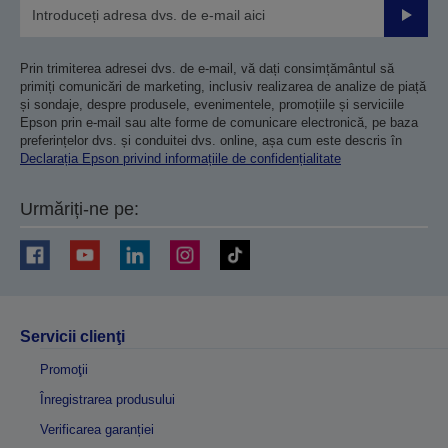
Trimiteț
Prin trimiterea adresei dvs. de e-mail, vă dați consimțământul să
primiți comunicări de marketing, inclusiv realizarea de analize de piață
și sondaje, despre produsele, evenimentele, promoțiile și serviciile
Epson prin e-mail sau alte forme de comunicare electronică, pe baza
preferințelor dvs. și conduitei dvs. online, așa cum este descris în
Declarația Epson privind informațiile de confidențialitate
Urmăriți-ne pe:
Servicii clienţi
Promoţii
Înregistrarea produsului
Verificarea garanției