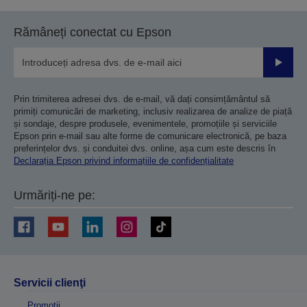
pagina
pagina
anterioară
următoare
Rămâneți conectat cu Epson
Trimiteț
Prin trimiterea adresei dvs. de e-mail, vă dați consimțământul să
primiți comunicări de marketing, inclusiv realizarea de analize de piață
și sondaje, despre produsele, evenimentele, promoțiile și serviciile
Epson prin e-mail sau alte forme de comunicare electronică, pe baza
preferințelor dvs. și conduitei dvs. online, așa cum este descris în
Declarația Epson privind informațiile de confidențialitate
Urmăriți-ne pe:
Servicii clienţi
Promoţii