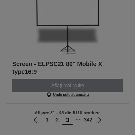
Screen - ELPSC21 80" Mobile X
type16:9
Aflați mai multe
Unde puteți cumpăra
Afișare 31 - 45 din 5116 produse
3
1
2
⋯
342
Mergi
Mergi
la
la