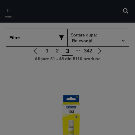
Skip
to
Căuta
main
Meniu
content
Sortare după:
Filtre
3
1
2
⋯
342
Mergi
Mergi
Afișare 31 - 45 din 5116 produse
la
la
pagina
pagina
anterioară
următoare