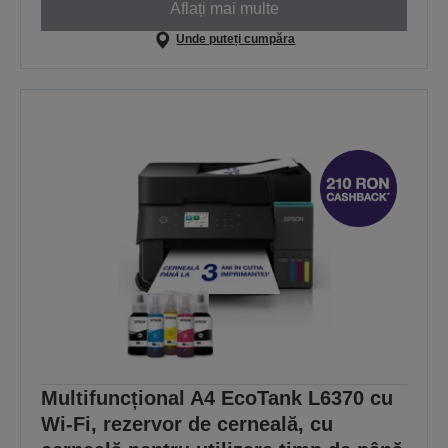
Aflați mai multe
Unde puteți cumpăra
Multifuncțional A4 EcoTank L6370 cu
Wi-Fi, rezervor de cerneală, cu