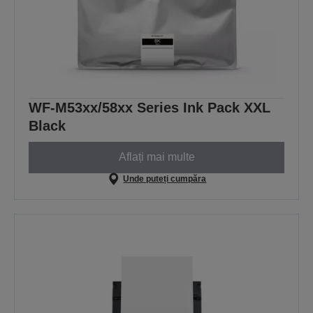
WF-M53xx/58xx Series Ink Pack XXL
Black
Aflați mai multe
Unde puteți cumpăra