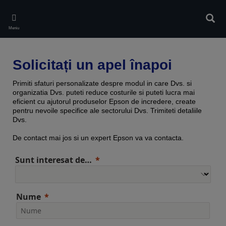
Skip
to
Căuta
main
Meniu
content
Solicitați un apel înapoi
Primiti sfaturi personalizate despre modul in care Dvs. si
organizatia Dvs. puteti reduce costurile si puteti lucra mai
eficient cu ajutorul produselor Epson de incredere, create
pentru nevoile specifice ale sectorului Dvs. Trimiteti detaliile
Dvs.
De contact mai jos si un expert Epson va va contacta.
Sunt interesat de…
Nume