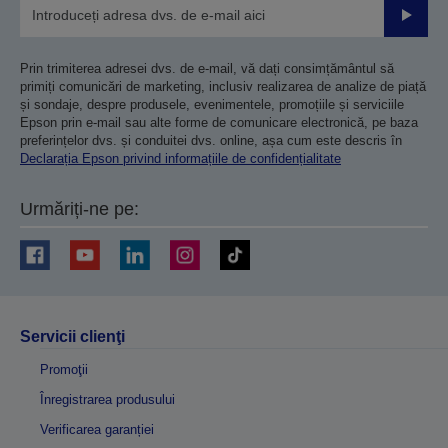
Trimiteț
Prin trimiterea adresei dvs. de e-mail, vă dați consimțământul să
primiți comunicări de marketing, inclusiv realizarea de analize de piață
și sondaje, despre produsele, evenimentele, promoțiile și serviciile
Epson prin e-mail sau alte forme de comunicare electronică, pe baza
preferințelor dvs. și conduitei dvs. online, așa cum este descris în
Declarația Epson privind informațiile de confidențialitate
Urmăriți-ne pe:
Servicii clienţi
Promoţii
Înregistrarea produsului
Verificarea garanției