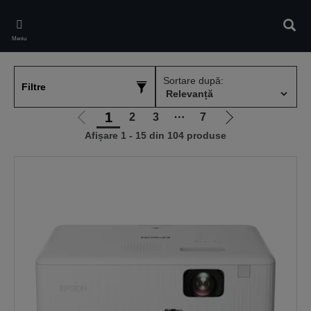
Skip
to
Căuta
main
Meniu
content
Sortare după:
Filtre
1
2
3
⋯
7
Mergi
Mergi
Afișare 1 - 15 din 104 produse
la
la
pagina
pagina
anterioară
următoare