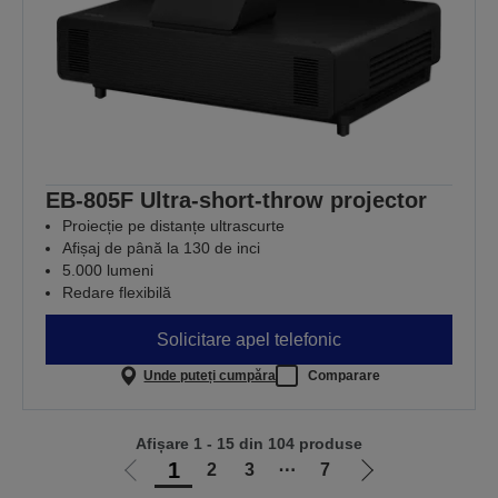
EB-805F Ultra-short-throw projector
Proiecție pe distanțe ultrascurte
Afișaj de până la 130 de inci
5.000 lumeni
Redare flexibilă
Solicitare apel telefonic
Unde puteți cumpăra
Comparare
Afișare 1 - 15 din 104 produse
1
2
3
⋯
7
Mergi
Mergi