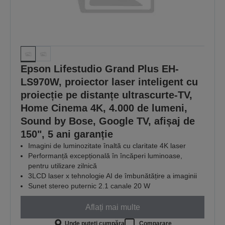
Epson Lifestudio Grand Plus EH-
LS970W, proiector laser inteligent cu
proiecție pe distanțe ultrascurte-TV,
Home Cinema 4K, 4.000 de lumeni,
Sound by Bose, Google TV, afișaj de
150", 5 ani garanție
Imagini de luminozitate înaltă cu claritate 4K laser
Performanță excepțională în încăperi luminoase,
pentru utilizare zilnică
3LCD laser x tehnologie AI de îmbunătățire a imaginii
Sunet stereo puternic 2.1 canale 20 W
Aflați mai multe
Unde puteți cumpăra
Comparare