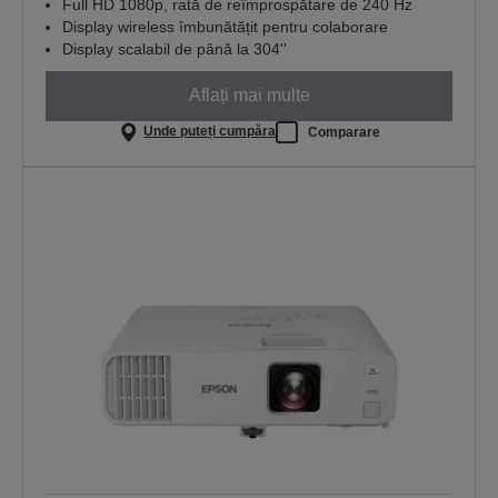
Full HD 1080p, rată de reîmprospătare de 240 Hz
Display wireless îmbunătățit pentru colaborare
Display scalabil de până la 304''
Aflați mai multe
Unde puteți cumpăra
Comparare