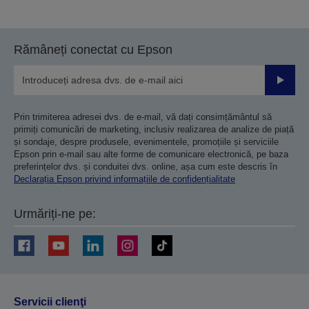
la
la
pagina
pagina
anterioară
următoare
Rămâneți conectat cu Epson
Trimiteț
Prin trimiterea adresei dvs. de e-mail, vă dați consimțământul să
primiți comunicări de marketing, inclusiv realizarea de analize de piață
și sondaje, despre produsele, evenimentele, promoțiile și serviciile
Epson prin e-mail sau alte forme de comunicare electronică, pe baza
preferințelor dvs. și conduitei dvs. online, așa cum este descris în
Declarația Epson privind informațiile de confidențialitate
Urmăriți-ne pe:
Servicii clienţi