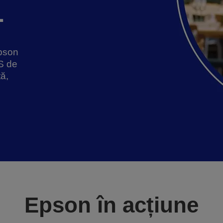
L
pson
S de
tă,
Epson în acțiune