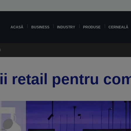
ACASĂ
BUSINESS
INDUSTRY
PRODUSE
CERNEALĂ
i
ii retail pentru co