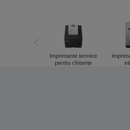
mante de format
Imprimante termice
Imprim
mare
pentru chitanțe
et