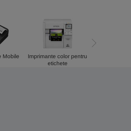
e Mobile
Imprimante color pentru
Imprimante pentr
etichete
office