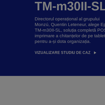
TM-m30II-S
Directorul operațional al grupului
Monzú, Quentin Leteneur, alege E
TM-m30II-SL, soluția completă PO
imprimare a chitanțelor de pe table
pentru a-și dota organizația.
VIZUALIZARE STUDIU DE CAZ