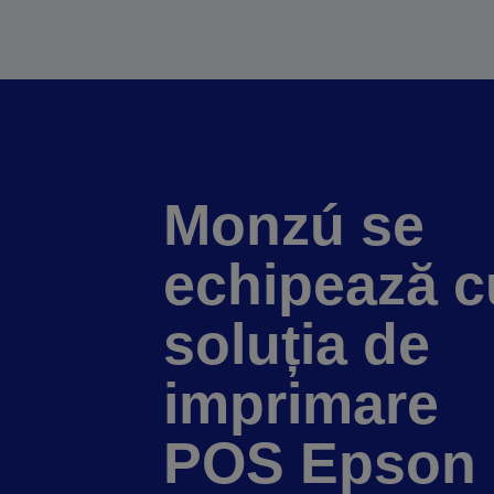
Monzú se
echipează c
soluția de
imprimare
POS Epson