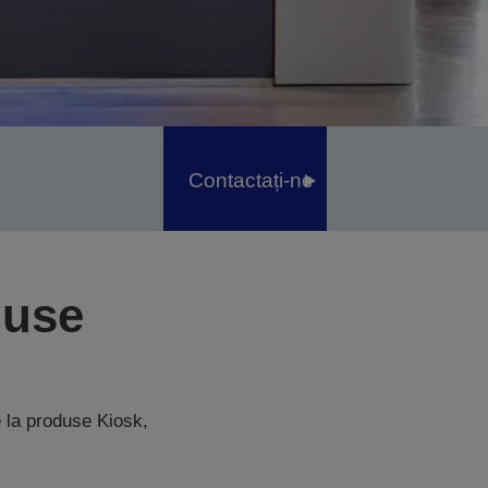
Contactați-ne
duse
 la produse Kiosk,