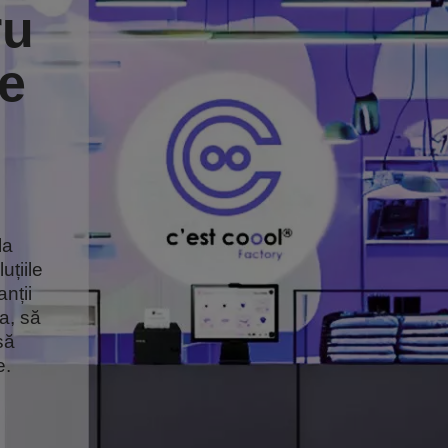
ru
de
la
uțiile
nții
a, să
să
e.