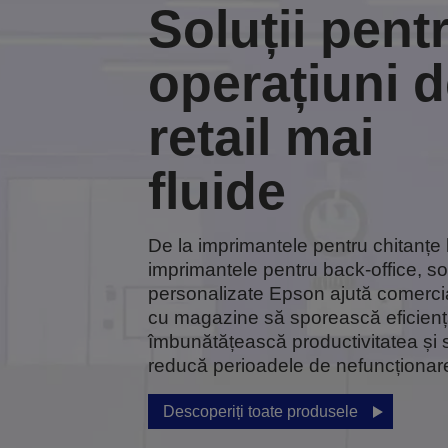
Soluții pent
operațiuni 
retail mai
fluide
De la imprimantele pentru chitanțe 
imprimantele pentru back-office, sol
personalizate Epson ajută comercia
cu magazine să sporească eficienț
îmbunătățească productivitatea și 
reducă perioadele de nefuncționar
Descoperiți toate produsele