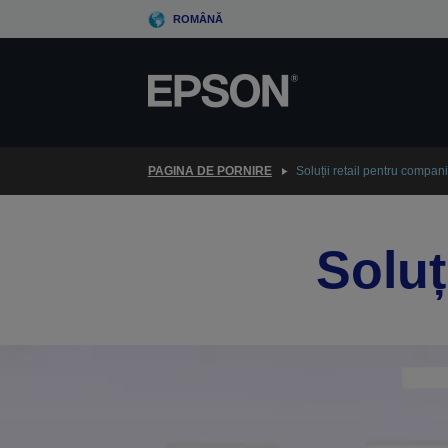
Skip
ROMÂNĂ
to
main
content
PAGINA DE PORNIRE
Soluții retail pentru compani
Soluț