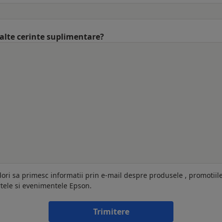
 alte cerinte suplimentare?
dori sa primesc informatii prin e-mail despre produsele , promotiil
rtele si evenimentele Epson.
Trimitere