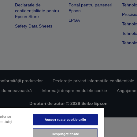
Declarație de
Portal pentru parteneri
Tehnolo
confidențialitate pentru
Epson
Precisi
Epson Store
LPGA
Tehnolo
Safety Data Sheets
Tehnolo
Tehnolo
conformității produselor
Declarație privind informațiile confidențiale
le dumneavoastră
Informaţii despre modulele cookie
Angajament
Drepturi de autor © 2026 Seiko Epson
rilor pe
Accept toate cookie-urile
e-ului și
Respingeți toate