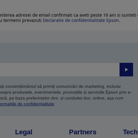
imiterea adresei de email confirmati ca aveti peste 16 ani si sunteti
u termenii prevazuti
Declaratie de confidentialitate Epson
.
Trimite
dați consimțământul să primiți comunicări de marketing, inclusiv
despre produsele, evenimentele, promoțiile și serviciile Epson prin e-
că, pe baza preferințelor dvs. și conduitei dvs. online, așa cum
ormațiile de confidențialitate
Legal
Partners
Tech