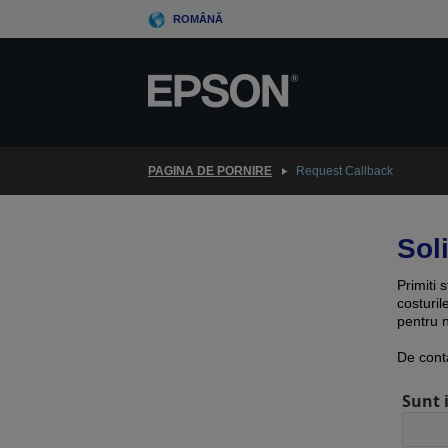
Skip
ROMÂNĂ
to
main
content
PAGINA DE PORNIRE
Request Callback
Soli
Primiti 
costuril
pentru n
De cont
Sunt 