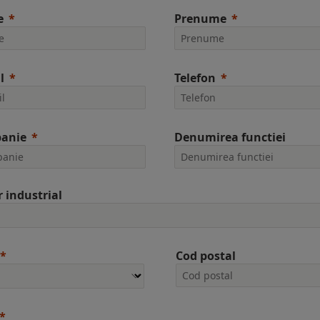
e
Prenume
l
Telefon
anie
Denumirea functiei
r industrial
Cod postal