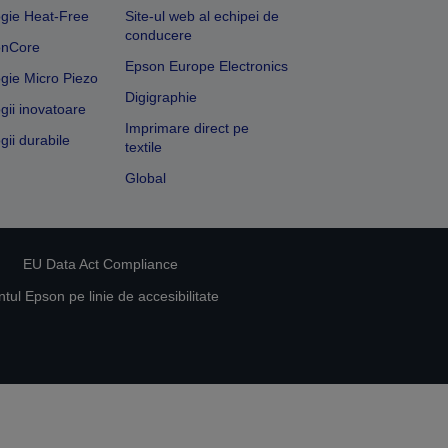
gie Heat-Free
Site-ul web al echipei de
conducere
onCore
Epson Europe Electronics
gie Micro Piezo
Digigraphie
gii inovatoare
Imprimare direct pe
gii durabile
textile
Global
EU Data Act Compliance
ul Epson pe linie de accesibilitate