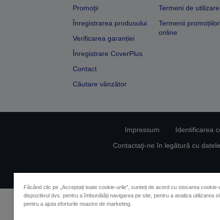
Promoţii
Termeni de utilizare
Înregistrarea produsului
Termenii promoțiilor
online
Verificarea garanției
Înregistrare CoverPlus
Contact
Căutare vânzător
Impressum
Identificarea 
Contactaţi-ne în legătură cu date
Făcând clic pe „Acceptați toate cookie-urile”, sunteți de acord cu stocarea cookie-u
dispozitivul dvs. pentru a îmbunătăți navigarea pe site, pentru a analiza utilizarea sit
pentru a ajuta eforturile noastre de marketing.