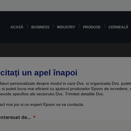
ACASĂ
BUSINESS
INDUSTRY
PRODUSE
CERNEALĂ
citați un apel înapoi
sfaturi personalizate despre modul in care Dvs. si organizatia Dvs. putet
e si puteti lucra mai eficient cu ajutorul produselor Epson de incredere, 
evoile specifice ale sectorului Dvs. Trimiteti detaliile Dvs.
act mai jos si un expert Epson va va contacta.
interesat de…