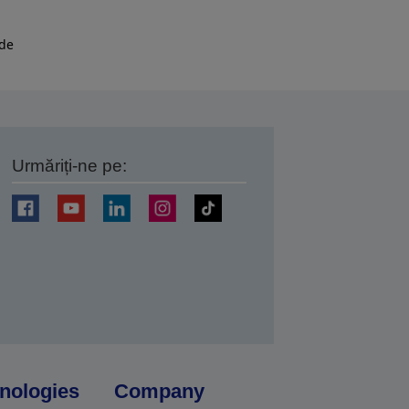
 de
Urmăriți-ne pe:
ți
nologies
Company