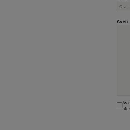
Aveti
As 
ofe