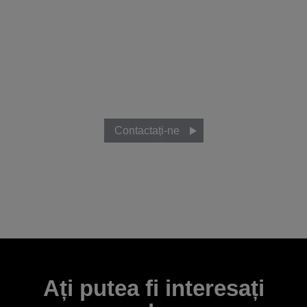
Sunteți gata să aflați
mai multe?
Discutați cu echipa noastră pentru a afla cum vă puteți
dezvolta ideile de afaceri cu ochelarii inteligenți Moverio.
Contactați-ne
Ați putea fi interesați