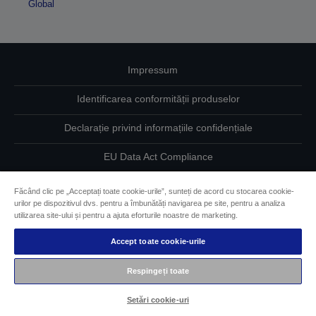
Global
Impressum
Identificarea conformității produselor
Declarație privind informațiile confidențiale
EU Data Act Compliance
Contactaţi-ne în legătură cu datele dumneavoastră
Făcând clic pe „Acceptați toate cookie-urile”, sunteți de acord cu stocarea cookie-
urilor pe dispozitivul dvs. pentru a îmbunătăți navigarea pe site, pentru a analiza
Informaţii despre modulele cookie
utilizarea site-ului și pentru a ajuta eforturile noastre de marketing.
Accept toate cookie-urile
Angajamentul Epson pe linie de accesibilitate
Respingeți toate
Drepturi de autor © 2026 Seiko Epson
Setări cookie-uri