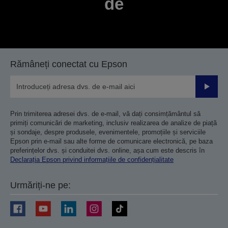
de
Rămâneți conectat cu Epson
Trimiteț
Prin trimiterea adresei dvs. de e-mail, vă dați consimțământul să
primiți comunicări de marketing, inclusiv realizarea de analize de piață
și sondaje, despre produsele, evenimentele, promoțiile și serviciile
Epson prin e-mail sau alte forme de comunicare electronică, pe baza
preferințelor dvs. și conduitei dvs. online, așa cum este descris în
Declarația Epson privind informațiile de confidențialitate
Urmăriți-ne pe: