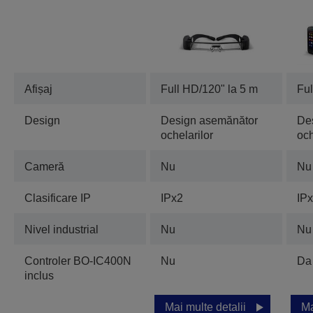
Afișaj
Full HD/120" la 5 m
Ful
Design
Design asemănător
De
ochelarilor
och
Cameră
Nu
Nu
Clasificare IP
IPx2
IP
Nivel industrial
Nu
Nu
Controler BO-IC400N
Nu
Da
inclus
Mai multe detalii
Ma