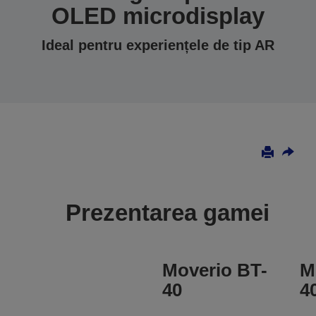
OLED microdisplay
Ideal pentru experiențele de tip AR
Prezentarea gamei
Moverio BT-
M
40
4