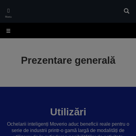
Skip
to
Căuta
main
Meniu
content
Prezentare generală
Utilizări
Ochelarii inteligenți Moverio aduc beneficii reale pentru o
serie de industrii printr-o gamă largă de modalități de