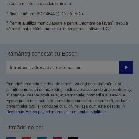
în conformitate cu standardul nostru.
4
Nivel curățare (ISO14644-1): Clasă ISO 4
5
Pentru a utiliza manipulatoarele pentru „montare pe tavan”, trebuie
să modificați setările modelului în programul software RC+.
Rămâneți conectat cu Epson
Trimiteț
Prin trimiterea adresei dvs. de e-mail, vă dați consimțământul să
primiți comunicări de marketing, inclusiv realizarea de analize de piață
și sondaje, despre produsele, evenimentele, promoțiile și serviciile
Epson prin e-mail sau alte forme de comunicare electronică, pe baza
preferințelor dvs. și conduitei dvs. online, așa cum este descris în
Declarația Epson privind informațiile de confidențialitate
Urmăriți-ne pe: