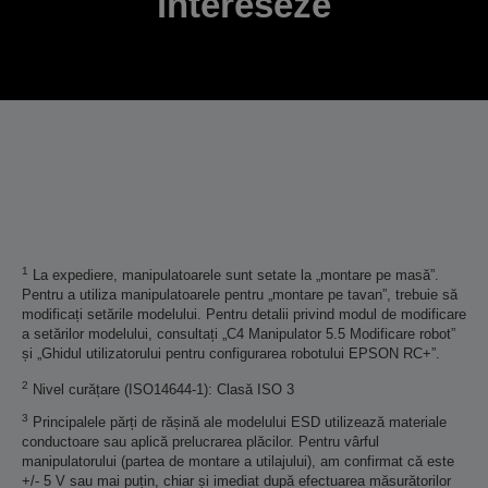
intereseze
1
La expediere, manipulatoarele sunt setate la „montare pe masă”.
Pentru a utiliza manipulatoarele pentru „montare pe tavan”, trebuie să
modificați setările modelului. Pentru detalii privind modul de modificare
a setărilor modelului, consultați „C4 Manipulator 5.5 Modificare robot”
și „Ghidul utilizatorului pentru configurarea robotului EPSON RC+”.
2
Nivel curățare (ISO14644-1): Clasă ISO 3
3
Principalele părți de rășină ale modelului ESD utilizează materiale
conductoare sau aplică prelucrarea plăcilor. Pentru vârful
manipulatorului (partea de montare a utilajului), am confirmat că este
+/- 5 V sau mai puțin, chiar și imediat după efectuarea măsurătorilor