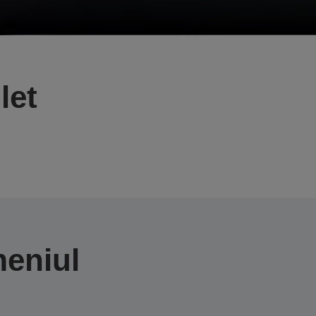
let
meniul