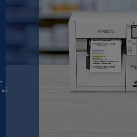
pe
i să