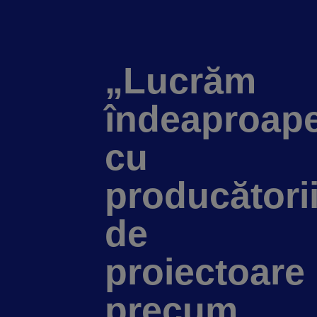
„Lucrăm
îndeaproap
cu
producători
de
proiectoare
precum