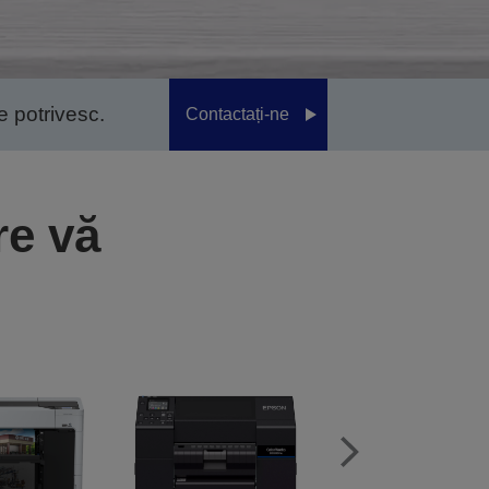
se potrivesc.
Contactați-ne
re vă