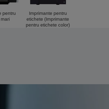
e pentru
Imprimante pentru
Sisteme PO
 mari
etichete (Imprimante
Imprimantă de c
pentru etichete color)