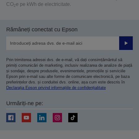
CO
e pe kWh de electricitate.
2
Rămâneți conectat cu Epson
Trimiteț
Prin trimiterea adresei dvs. de e-mail, vă dați consimțământul să
primiți comunicări de marketing, inclusiv realizarea de analize de piață
și sondaje, despre produsele, evenimentele, promoțiile și serviciile
Epson prin e-mail sau alte forme de comunicare electronică, pe baza
preferințelor dvs. și conduitei dvs. online, așa cum este descris în
Declarația Epson privind informațiile de confidențialitate
Urmăriți-ne pe: