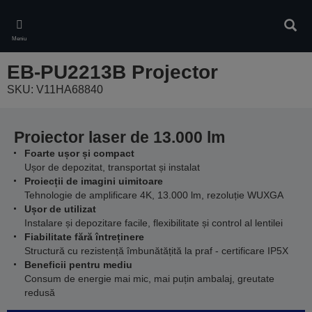
Skip
to
Căuta
main
Meniu
content
EB-PU2213B Projector
SKU: V11HA68840
Proiector laser de 13.000 lm
Foarte ușor și compact
Ușor de depozitat, transportat și instalat
Proiecții de imagini uimitoare
Tehnologie de amplificare 4K, 13.000 lm, rezoluție WUXGA
Ușor de utilizat
Instalare și depozitare facile, flexibilitate și control al lentilei
Fiabilitate fără întreținere
Structură cu rezistență îmbunătățită la praf - certificare IP5X
Beneficii pentru mediu
Consum de energie mai mic, mai puțin ambalaj, greutate
redusă