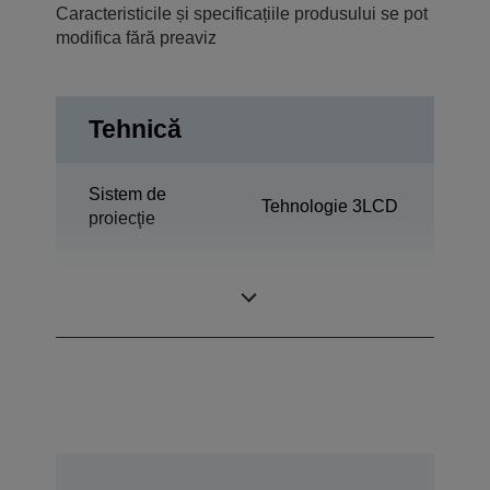
Caracteristicile și specificațiile produsului se pot
modifica fără preaviz
Tehnică
Sistem de
Tehnologie 3LCD
proiecţie
1,03 inchi cu C2
Panou LCD
Fine