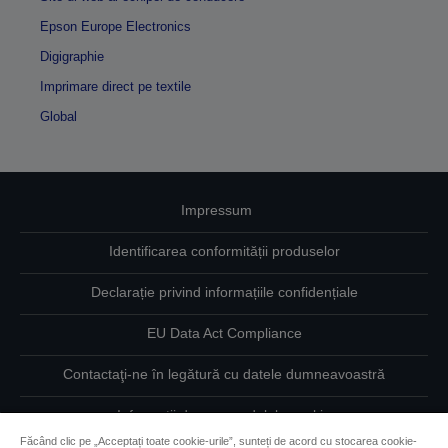
Epson Europe Electronics
Digigraphie
Imprimare direct pe textile
Global
Impressum
Identificarea conformității produselor
Declarație privind informațiile confidențiale
EU Data Act Compliance
Contactaţi-ne în legătură cu datele dumneavoastră
Informaţii despre modulele cookie
Făcând clic pe „Acceptați toate cookie-urile”, sunteți de acord cu stocarea cookie-