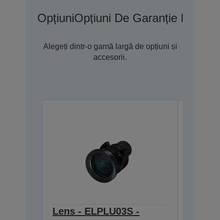
Opțiuni
Opțiuni De Garanție Extins
Alegeți dintr-o gamă largă de opțiuni și
accesorii.
Lens - ELPLU03S -
Stacki