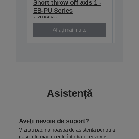
Short throw off axis 1 -
ELPMB
EB-PU Series
Series
V12H004UA3
V12H006A
Aflați mai multe
Asistență
Aveți nevoie de suport?
Vizitați pagina noastră de asistență pentru a
găsi cele mai recente întrebări frecvente,