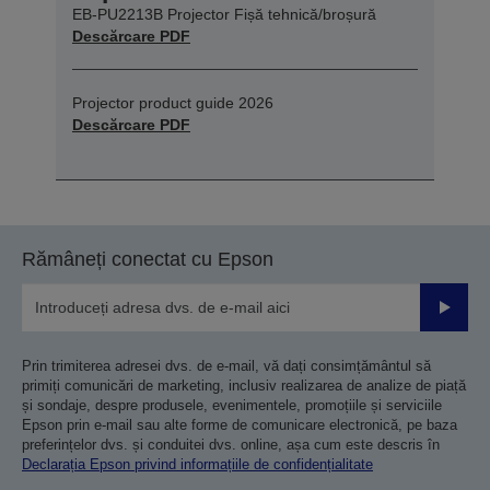
EB-PU2213B Projector Fișă tehnică/broșură
Descărcare PDF
Projector product guide 2026
Descărcare PDF
Rămâneți conectat cu Epson
Trimiteț
Prin trimiterea adresei dvs. de e-mail, vă dați consimțământul să
primiți comunicări de marketing, inclusiv realizarea de analize de piață
și sondaje, despre produsele, evenimentele, promoțiile și serviciile
Epson prin e-mail sau alte forme de comunicare electronică, pe baza
preferințelor dvs. și conduitei dvs. online, așa cum este descris în
Declarația Epson privind informațiile de confidențialitate