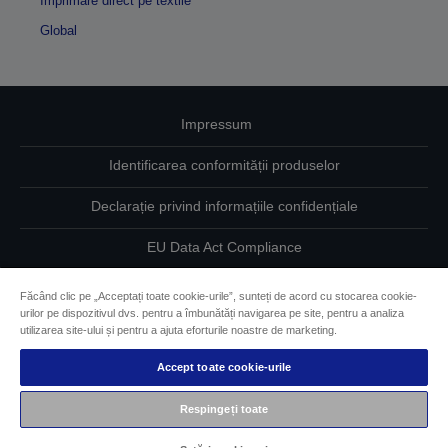
Imprimare direct pe textile
Global
Impressum
Identificarea conformității produselor
Declarație privind informațiile confidențiale
EU Data Act Compliance
Contactaţi-ne în legătură cu datele dumneavoastră
Făcând clic pe „Acceptați toate cookie-urile”, sunteți de acord cu stocarea cookie-
urilor pe dispozitivul dvs. pentru a îmbunătăți navigarea pe site, pentru a analiza
Informaţii despre modulele cookie
utilizarea site-ului și pentru a ajuta eforturile noastre de marketing.
Accept toate cookie-urile
Angajamentul Epson pe linie de accesibilitate
Respingeți toate
Drepturi de autor © 2026 Seiko Epson