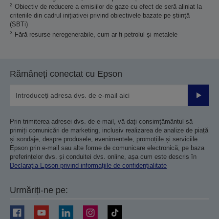
2
Obiectiv de reducere a emisiilor de gaze cu efect de seră aliniat la
criteriile din cadrul inițiativei privind obiectivele bazate pe știință
(SBTi)
3
Fără resurse neregenerabile, cum ar fi petrolul și metalele
Rămâneți conectat cu Epson
Trimiteț
Prin trimiterea adresei dvs. de e-mail, vă dați consimțământul să
primiți comunicări de marketing, inclusiv realizarea de analize de piață
și sondaje, despre produsele, evenimentele, promoțiile și serviciile
Epson prin e-mail sau alte forme de comunicare electronică, pe baza
preferințelor dvs. și conduitei dvs. online, așa cum este descris în
Declarația Epson privind informațiile de confidențialitate
Urmăriți-ne pe: