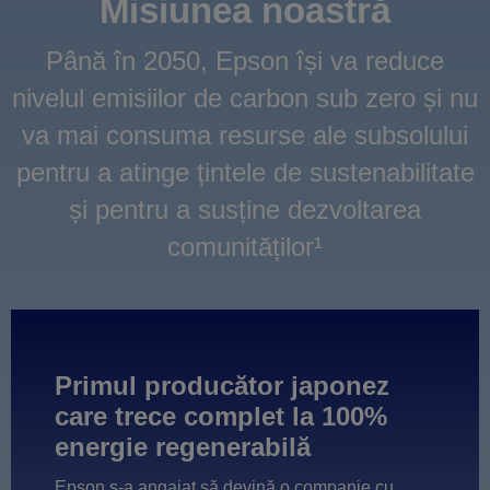
Misiunea noastră
Până în 2050, Epson își va reduce
nivelul emisiilor de carbon sub zero și nu
va mai consuma resurse ale subsolului
pentru a atinge țintele de sustenabilitate
și pentru a susține dezvoltarea
comunităților¹
Primul producător japonez
care trece complet la 100%
energie regenerabilă
Epson s-a angajat să devină o companie cu