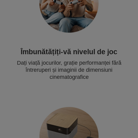
Îmbunătățiți-vă nivelul de joc
Dați viață jocurilor, grație performanței fără
întreruperi și imaginii de dimensiuni
cinematografice