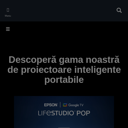
Skip
to
Căuta
main
Meniu
content
Descoperă gama noastră
de proiectoare inteligente
portabile