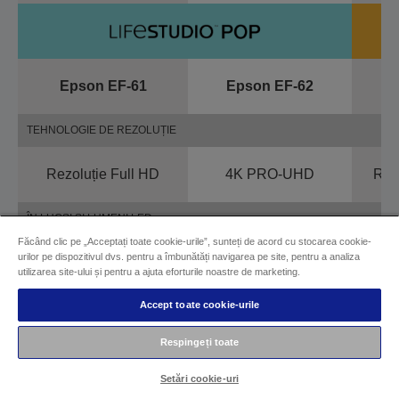
Epson EF-61
Epson EF-62
E
TEHNOLOGIE DE REZOLUȚIE
Rezoluție Full HD
4K PRO-UHD
Rez
ÎN LUCȘI ȘI LUMENI LED
Făcând clic pe „Acceptați toate cookie-urile”, sunteți de acord cu stocarea cookie-
urilor pe dispozitivul dvs. pentru a îmbunătăți navigarea pe site, pentru a analiza
700 lm
700 lm
utilizarea site-ului și pentru a ajuta eforturile noastre de marketing.
Accept toate cookie-urile
TIP
Respingeți toate
Mini proiector portabil,
Mini proiector portabil,
Pici
ușor
ușor
in
Setări cookie-uri
proiec