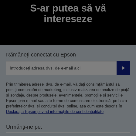
S-ar putea să vă
intereseze
Rămâneți conectat cu Epson
Trimiteț
Prin trimiterea adresei dvs. de e-mail, vă dați consimțământul să
primiți comunicări de marketing, inclusiv realizarea de analize de piață
și sondaje, despre produsele, evenimentele, promoțiile și serviciile
Epson prin e-mail sau alte forme de comunicare electronică, pe baza
preferințelor dvs. și conduitei dvs. online, așa cum este descris în
Declarația Epson privind informațiile de confidențialitate
Urmăriți-ne pe: