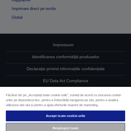
Imprimare direct pe textile
Global
Impressum
Identificarea conformității produselor
Declarație privind informațiile confidențiale
EU Data Act Compliance
Contactaţi-ne în legătură cu datele dumneavoastră
Făcând clic pe „Acceptați toate cookie-urile”, sunteți de acord cu stocarea cookie-
urilor pe dispozitivul dvs. pentru a îmbunătăți navigarea pe site, pentru a analiza
Informaţii despre modulele cookie
utilizarea site-ului și pentru a ajuta eforturile noastre de marketing.
Accept toate cookie-urile
Angajamentul Epson pe linie de accesibilitate
Respingeți toate