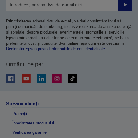
Trimiteț
Prin trimiterea adresei dvs. de e-mail, vă dați consimțământul să
primiți comunicări de marketing, inclusiv realizarea de analize de piață
și sondaje, despre produsele, evenimentele, promoțiile și serviciile
Epson prin e-mail sau alte forme de comunicare electronică, pe baza
preferințelor dvs. și conduitei dvs. online, așa cum este descris în
Declarația Epson privind informațiile de confidențialitate
Urmăriți-ne pe:
Servicii clienţi
Promoţii
Înregistrarea produsului
Verificarea garanției