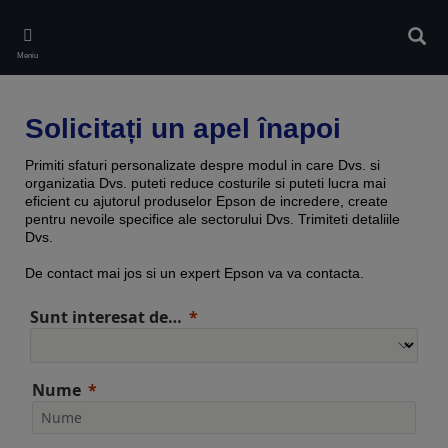
Skip
to
Căuta
main
Meniu
content
Solicitați un apel înapoi
Primiti sfaturi personalizate despre modul in care Dvs. si
organizatia Dvs. puteti reduce costurile si puteti lucra mai
eficient cu ajutorul produselor Epson de incredere, create
pentru nevoile specifice ale sectorului Dvs. Trimiteti detaliile
Dvs.
De contact mai jos si un expert Epson va va contacta.
Sunt interesat de…
Nume