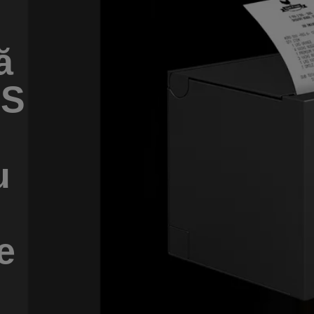
ă
OS
u
e