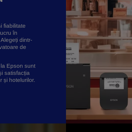
fiabilitate
lucru în
 Alegeți dintr-
ovatoare de
e la Epson sunt
i satisfacția
 și hotelurilor.