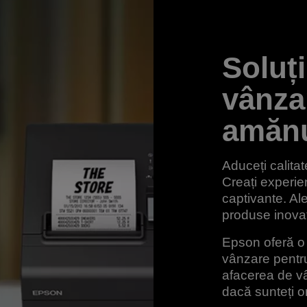
Soluți
vânza
amănu
Aduceți calita
Creați experi
captivante. Ale
produse inovat
Epson oferă o 
vânzare pentr
afacerea de vâ
dacă sunteți o