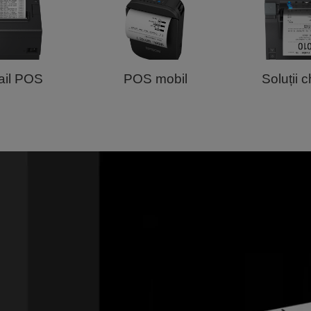
ail POS
POS mobil
Soluții 