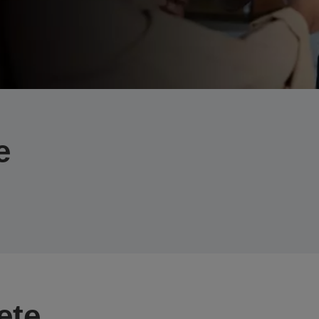
e
ete