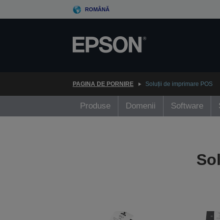
Skip
ROMÂNĂ
to
main
content
PAGINA DE PORNIRE
Soluții de imprimare POS
Produse
Domenii
Software
Sol