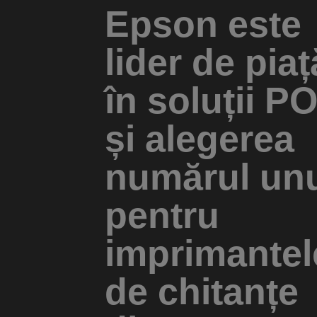
Epson este
lider de piaț
în soluții P
și alegerea
numărul un
pentru
imprimantel
de chitanțe