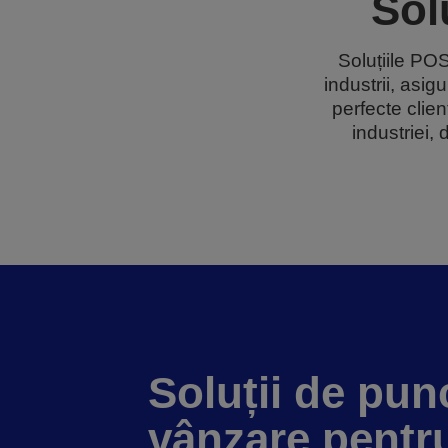
Sol
Soluțiile PO
industrii, asig
perfecte clie
industriei,
Soluții de pun
vânzare pentr