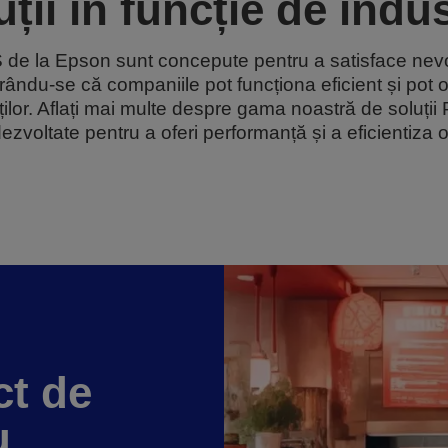
uții în funcție de indus
S de la Epson sunt concepute pentru a satisface nevoil
urându-se că companiile pot funcționa eficient și pot 
nților. Aflați mai multe despre gama noastră de soluții
 dezvoltate pentru a oferi performanță și a eficientiza o
ct de
u