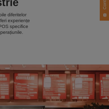
trie
e diferitelor
oferi experiențe
 POS specifice
perațiunile.