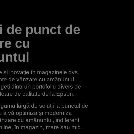
i de punct de
re cu
ntul
te și inovație în magazinele dvs.
ențe de vânzare cu amănuntul
geți dintr-un portofoliu divers de
oare de calitate de la Epson.
gamă largă de soluții la punctul de
u a vă optimiza și moderniza
nzare cu amănuntul, indiferent
nline, în magazin, mare sau mic.