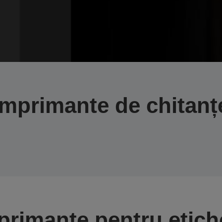
Imprimante de chitanț
primante pentru etich