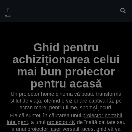
Skip
to
Căuta
main
Meniu
content
Ghid pentru
achiziționarea celui
mai bun proiector
pentru acasă
Un
proiector home cinema
vă poate transforma
stilul de viață, oferind o vizionare captivantă, pe
ecran mare, pentru filme, sport și jocuri.
Fie că sunteți în căutarea unui
proiector portabil
inteligent
, a unui
proiector 4K
de înaltă calitate sau
a unui
proiector laser
versatil, acest ghid vă va