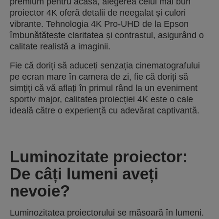
premium pentru acasă, alegerea celui mai bun
proiector 4K oferă detalii de neegalat și culori
vibrante. Tehnologia 4K Pro-UHD de la Epson
îmbunătățește claritatea și contrastul, asigurând o
calitate realistă a imaginii.
Fie că doriți să aduceți senzația cinematografului
pe ecran mare în camera de zi, fie că doriți să
simțiți că vă aflați în primul rând la un eveniment
sportiv major, calitatea proiecției 4K este o cale
ideală către o experiență cu adevărat captivantă.
Luminozitate proiector:
De câți lumeni aveți
nevoie?
Luminozitatea proiectorului se măsoară în lumeni.