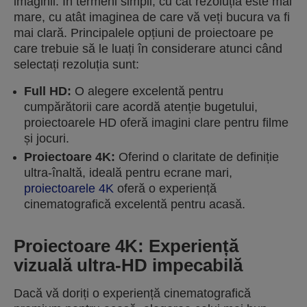
imaginii. În termeni simpli, cu cât rezoluția este mai
mare, cu atât imaginea de care vă veți bucura va fi
mai clară. Principalele opțiuni de proiectoare pe
care trebuie să le luați în considerare atunci când
selectați rezoluția sunt:
Full HD:
O alegere excelentă pentru
cumpărătorii care acordă atenție bugetului,
proiectoarele HD oferă imagini clare pentru filme
și jocuri.
Proiectoare 4K:
Oferind o claritate de definiție
ultra-înaltă, ideală pentru ecrane mari,
proiectoarele 4K
oferă o experiență
cinematografică excelentă pentru acasă.
Proiectoare 4K: Experiență
vizuală ultra-HD impecabilă
Dacă vă doriți o experiență cinematografică