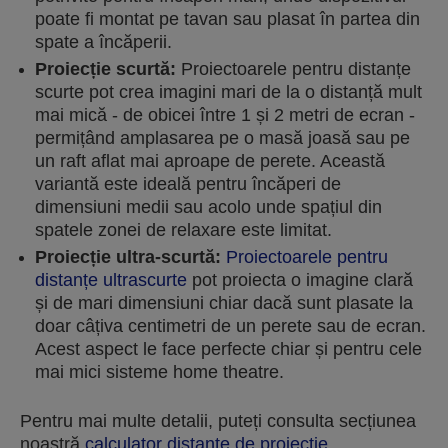
poate fi montat pe tavan sau plasat în partea din
spate a încăperii.
Proiecție scurtă:
Proiectoarele pentru distanțe
scurte pot crea imagini mari de la o distanță mult
mai mică - de obicei între 1 și 2 metri de ecran -
permițând amplasarea pe o masă joasă sau pe
un raft aflat mai aproape de perete. Această
variantă este ideală pentru încăperi de
dimensiuni medii sau acolo unde spațiul din
spatele zonei de relaxare este limitat.
Proiecție ultra-scurtă:
Proiectoarele pentru
distanțe ultrascurte
pot proiecta o imagine clară
și de mari dimensiuni chiar dacă sunt plasate la
doar câțiva centimetri de un perete sau de ecran.
Acest aspect le face perfecte chiar și pentru cele
mai mici sisteme home theatre.
Pentru mai multe detalii, puteți consulta secțiunea
noastră
calculator distanțe de proiecție
.