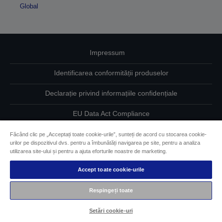
Global
Impressum
Identificarea conformității produselor
Declarație privind informațiile confidențiale
EU Data Act Compliance
Contactaţi-ne în legătură cu datele dumneavoastră
Făcând clic pe „Acceptați toate cookie-urile”, sunteți de acord cu stocarea cookie-
urilor pe dispozitivul dvs. pentru a îmbunătăți navigarea pe site, pentru a analiza
utilizarea site-ului și pentru a ajuta eforturile noastre de marketing.
Informaţii despre modulele cookie
Accept toate cookie-urile
Angajamentul Epson pe linie de accesibilitate
Respingeți toate
Drepturi de autor © 2026 Seiko Epson
Setări cookie-uri