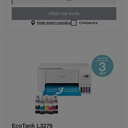
Aflați mai multe
Unde puteți cumpăra
Comparare
EcoTank L3276