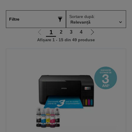
Sortare după:
Filtre
1
2
3
4
Mergi
Mergi
Afișare 1 - 15 din 49 produse
la
la
pagina
pagina
anterioară
următoare