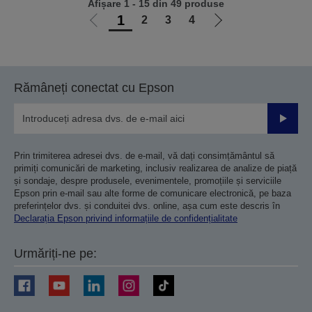
Afișare 1 - 15 din 49 produse
1
2
3
4
Mergi
Mergi
la
la
pagina
pagina
anterioară
următoare
Rămâneți conectat cu Epson
Trimiteț
Prin trimiterea adresei dvs. de e-mail, vă dați consimțământul să
primiți comunicări de marketing, inclusiv realizarea de analize de piață
și sondaje, despre produsele, evenimentele, promoțiile și serviciile
Epson prin e-mail sau alte forme de comunicare electronică, pe baza
preferințelor dvs. și conduitei dvs. online, așa cum este descris în
Declarația Epson privind informațiile de confidențialitate
Urmăriți-ne pe: