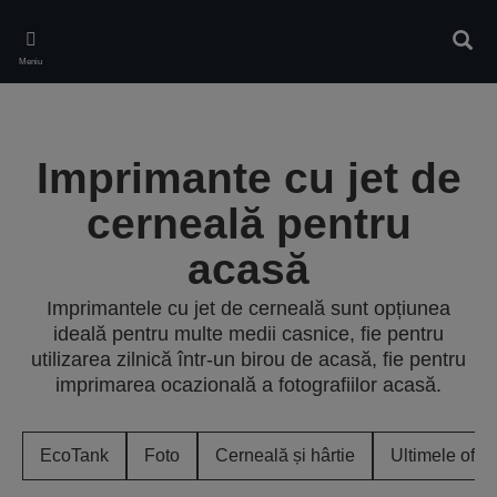
Skip
to
Căuta
main
Meniu
content
Imprimante cu jet de
cerneală pentru
acasă
Imprimantele cu jet de cerneală sunt opțiunea
ideală pentru multe medii casnice, fie pentru
utilizarea zilnică într-un birou de acasă, fie pentru
imprimarea ocazională a fotografiilor acasă.
EcoTank
Foto
Cerneală și hârtie
Ultimele ofer