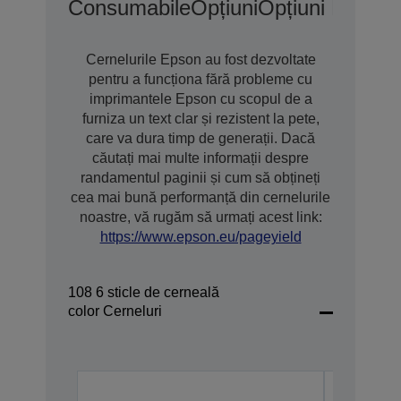
Consumabile
Opțiuni
Opțiuni De Gar
Cernelurile Epson au fost dezvoltate
pentru a funcționa fără probleme cu
imprimantele Epson cu scopul de a
furniza un text clar și rezistent la pete,
care va dura timp de generații. Dacă
căutați mai multe informații despre
randamentul paginii și cum să obțineți
cea mai bună performanță din cernelurile
noastre, vă rugăm să urmați acest link:
https://www.epson.eu/pageyield
108 6 sticle de cerneală
color Cerneluri