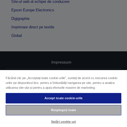
Site-ul web al echipei de conducere
Epson Europe Electronics
Digigraphie
Imprimare direct pe textile
Global
Impressum
Identificarea conformității produselor
Făcând clic pe „Acceptați toate cookie-urile”, sunteți de acord cu stocarea cookie-
urilor pe dispozitivul dvs. pentru a îmbunătăți navigarea pe site, pentru a analiza
Declarație privind informațiile confidențiale
utilizarea site-ului și pentru a ajuta eforturile noastre de marketing.
EU Data Act Compliance
Accept toate cookie-urile
Contactaţi-ne în legătură cu datele dumneavoastră
Respingeți toate
Informaţii despre modulele cookie
Setări cookie-uri