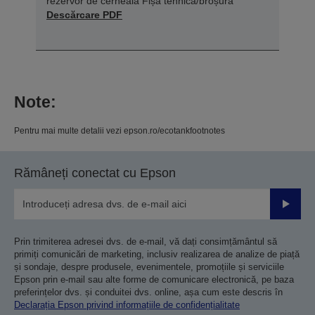
rezervor de cerneală Fișă tehnică/broșură
Descărcare PDF
Note:
Pentru mai multe detalii vezi epson.ro/ecotankfootnotes
Rămâneți conectat cu Epson
Trimiteț
Prin trimiterea adresei dvs. de e-mail, vă dați consimțământul să
primiți comunicări de marketing, inclusiv realizarea de analize de piață
și sondaje, despre produsele, evenimentele, promoțiile și serviciile
Epson prin e-mail sau alte forme de comunicare electronică, pe baza
preferințelor dvs. și conduitei dvs. online, așa cum este descris în
Declarația Epson privind informațiile de confidențialitate