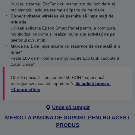
În plus, sistemul EcoTank cu mecanism de închidere al
recipientului asigură reumpleri lipsite de murdărie
Conectivitatea wireless vă permite să imprimați de
oriunde
Utilizați aplicația Epson Smart Panel pentru a configura,
monitoriza, imprima și realiza multe alte activități de pe
telefonul dvs. mobil
Marca nr. 1 de imprimante cu rezervor de cerneală din
lume*
Peste 100 de milioane de imprimante EcoTank vândute în
toată lumea*
Ofertă specială – poți primi 250 RON înapoi dacă
achiziționezi această imprimantă.
Se aplică termeni
.
+1 more offers
Unde să cumpăr
MERGI LA PAGINA DE SUPORT PENTRU ACEST
PRODUS