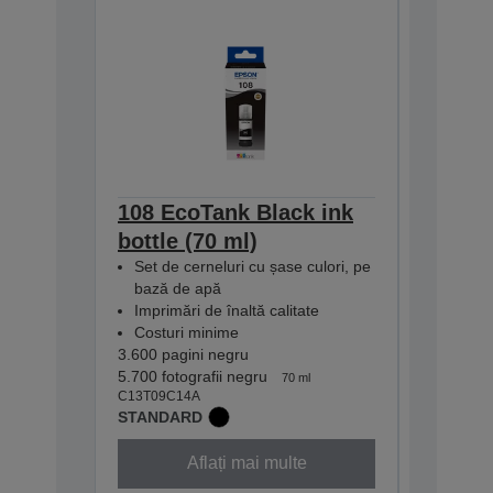
108 EcoTank Black ink
108 Ec
bottle (70 ml)
bottle 
Set de cerneluri cu șase culori, pe
Set de c
bază de apă
bază d
Imprimări de înaltă calitate
Imprimăr
Costuri minime
Costuri
3.600 pagini negru
2.100 foto
5.700 fotografii negru
7.200 pag
70 ml
C13T09C14A
C13T09C2
STANDARD
STANDA
Aflați mai multe