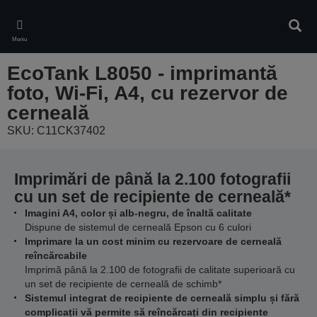
Skip
to
Căuta
main
Meniu
content
EcoTank L8050 - imprimantă
foto, Wi-Fi, A4, cu rezervor de
cerneală
SKU: C11CK37402
Imprimări de până la 2.100 fotografii
cu un set de recipiente de cerneală*
Imagini A4, color și alb-negru, de înaltă calitate
Dispune de sistemul de cerneală Epson cu 6 culori
Imprimare la un cost minim cu rezervoare de cerneală
reîncărcabile
Imprimă până la 2.100 de fotografii de calitate superioară cu
un set de recipiente de cerneală de schimb*
Sistemul integrat de recipiente de cerneală simplu și fără
complicații vă permite să reîncărcați din recipiente