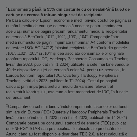
1
Economisiți până la 95% din costurile cu cerneala/Până la 63 de
cartușe de cerneală într-un singur set de recipiente
Pe baza calculelor Epson, economiile medii privind costul pe pagină și
numărul mediu de cartușe de cerneală necesar pentru imprimarea
aceluiași număr de pagini precum randamentul mediu al recipientelor
de cerneală EcoTank „101”, „102”, „103”, „104”. Comparație între
media numărului de pagini imprimate (imprimări A4 conform modelului
de testare ISO/IEC 24712) folosind recipientele EcoTank din gamele
„101”, „102”, „103” și „104” și cea asociată consumabilelor originale
(conform raportului IDC, Hardcopy Peripherals Consumables Tracker,
livrări din 2023, publicat în T1 2024) utilizate la cele mai bine vândute
40 de dispozitive cu jet de cerneală color A4, pentru uz personal, în
Europa (conform raportului IDC, Quarterly Hardcopy Peripherals
Tracker, livrări din 2023, publicat în T1 2024). Costul pe pagină
calculat prin împărțirea prețului mediu de vânzare relevant al
recipientului/cartușului, așa cum a fost monitorizat de IDC, în funcție
de randament.
2
Comparativ cu cel mai bine vândute imprimante laser color cu funcții
similare din Europa (IDC<Quaretely Hardcopy Peripherals Tracker,
livrările începând cu T1 2023 până în T4 2023, publicate în T1 2024).
Comparație bazată pe consumul standard de energie (TEC) publicat
de ENERGY STAR sau pe specificațiile oficiale ale producătorilor.
Atunci când au fost disponibile doar date TEC 2.0, a fost calculată o