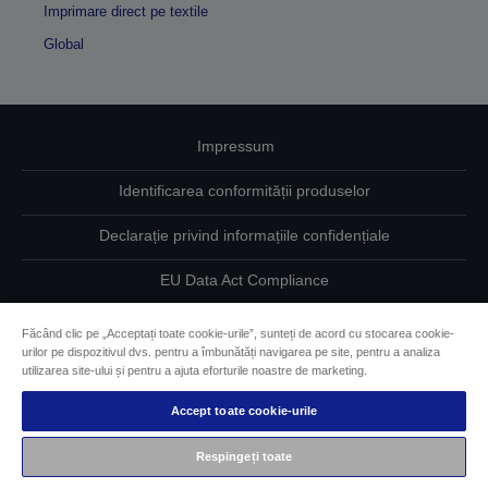
Imprimare direct pe textile
Global
Impressum
Identificarea conformității produselor
Declarație privind informațiile confidențiale
EU Data Act Compliance
Contactaţi-ne în legătură cu datele dumneavoastră
Făcând clic pe „Acceptați toate cookie-urile”, sunteți de acord cu stocarea cookie-
urilor pe dispozitivul dvs. pentru a îmbunătăți navigarea pe site, pentru a analiza
Informaţii despre modulele cookie
utilizarea site-ului și pentru a ajuta eforturile noastre de marketing.
Accept toate cookie-urile
Angajamentul Epson pe linie de accesibilitate
Respingeți toate
Drepturi de autor © 2026 Seiko Epson