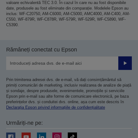
valoare echivalentă TEC 3.0. În cazul în care nu au fost disponibile
date, produsele au fost eliminate din comparație. Modelele Epson au
inclus: WF-C20750, AM-C6000, AM-C5000, AMC4000, AM-C400, AM-
C550, WF-879R, WF-C878R, WF-579R, WF-529R, WF-C5890, WF-
C5390.
Rămâneți conectat cu Epson
Trimiteț
Prin trimiterea adresei dvs. de e-mail, vă dați consimțământul să
primiți comunicări de marketing, inclusiv realizarea de analize de piață
și sondaje, despre produsele, evenimentele, promoțiile și serviciile
Epson prin e-mail sau alte forme de comunicare electronică, pe baza
preferințelor dvs. și conduitei dvs. online, așa cum este descris în
Declarația Epson privind informațiile de confidențialitate
Urmăriți-ne pe: