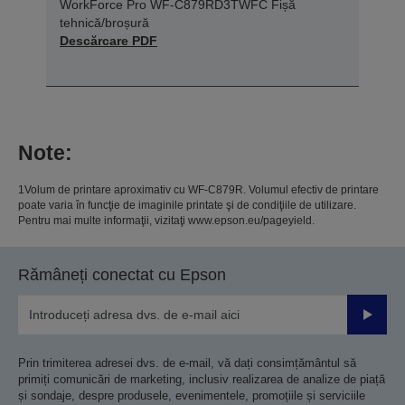
WorkForce Pro WF-C879RD3TWFC Fișă
tehnică/broșură
Descărcare PDF
Note:
1Volum de printare aproximativ cu WF-C879R. Volumul efectiv de printare
poate varia în funcţie de imaginile printate şi de condiţiile de utilizare.
Pentru mai multe informaţii, vizitaţi www.epson.eu/pageyield.
Rămâneți conectat cu Epson
Trimiteț
Prin trimiterea adresei dvs. de e-mail, vă dați consimțământul să
primiți comunicări de marketing, inclusiv realizarea de analize de piață
și sondaje, despre produsele, evenimentele, promoțiile și serviciile