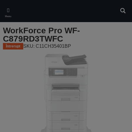
Skip
to
Căuta
main
Meniu
content
WorkForce Pro WF-
C879RD3TWFC
SKU: C11CH35401BP
Întrerupt