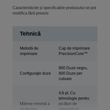
Caracteristicile și specificațiile produsului se pot
modifica fără preaviz
Tehnică
Metodă de
Cap de imprimare
imprimare
PrecisionCore™
800 Duze negru,
Configuraţie duze
800 Duze per
culoare
4,6 pl, Cu
tehnologie pentru
Mărime minimă a
picături de
picăturilor
cerneală de