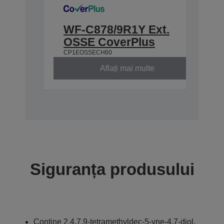
WF-C878/9R1Y Ext.
OSSE CoverPlus
CP1EOSSECH60
Aflați mai multe
Siguranța produsului
Conține 2,4,7,9-tetramethyldec-5-yne-4,7-diol.