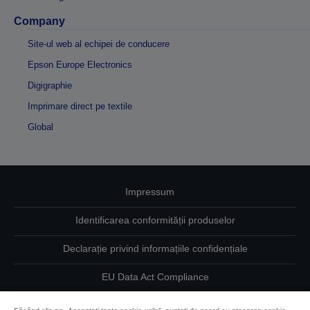
Company
Site-ul web al echipei de conducere
Epson Europe Electronics
Digigraphie
Imprimare direct pe textile
Global
Impressum
Identificarea conformității produselor
Declarație privind informațiile confidențiale
EU Data Act Compliance
Contactaţi-ne în legătură cu datele dumneavoastră