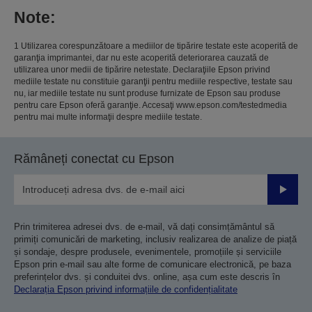
Note:
1 Utilizarea corespunzătoare a mediilor de tipărire testate este acoperită de
garanţia imprimantei, dar nu este acoperită deteriorarea cauzată de
utilizarea unor medii de tipărire netestate. Declaraţiile Epson privind
mediile testate nu constituie garanţii pentru mediile respective, testate sau
nu, iar mediile testate nu sunt produse furnizate de Epson sau produse
pentru care Epson oferă garanţie. Accesaţi www.epson.com/testedmedia
pentru mai multe informaţii despre mediile testate.
Rămâneți conectat cu Epson
Trimiteț
Prin trimiterea adresei dvs. de e-mail, vă dați consimțământul să
primiți comunicări de marketing, inclusiv realizarea de analize de piață
și sondaje, despre produsele, evenimentele, promoțiile și serviciile
Epson prin e-mail sau alte forme de comunicare electronică, pe baza
preferințelor dvs. și conduitei dvs. online, așa cum este descris în
Declarația Epson privind informațiile de confidențialitate