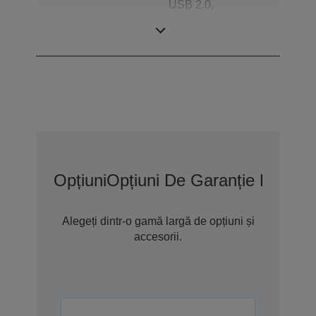
USB 2.0,
Conexiuni
Expulzare sertar,
RS-232
Opțiuni
Opțiuni De Garanție Extins
Alegeți dintr-o gamă largă de opțiuni și
accesorii.