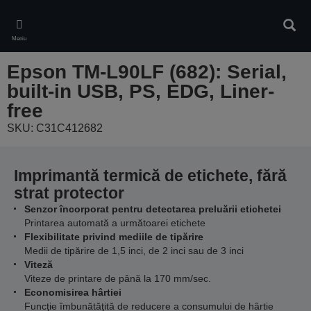
Skip
to
Căuta
main
Meniu
content
Epson TM-L90LF (682): Serial,
built-in USB, PS, EDG, Liner-
free
SKU: C31C412682
Imprimantă termică de etichete, fără
strat protector
Senzor încorporat pentru detectarea preluării etichetei
Printarea automată a următoarei etichete
Flexibilitate privind mediile de tipărire
Medii de tipărire de 1,5 inci, de 2 inci sau de 3 inci
Viteză
Viteze de printare de până la 170 mm/sec.
Economisirea hârtiei
Funcţie îmbunătăţită de reducere a consumului de hârtie