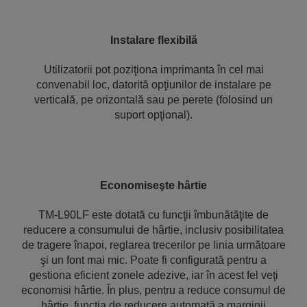
Instalare flexibilă
Utilizatorii pot poziţiona imprimanta în cel mai
convenabil loc, datorită opţiunilor de instalare pe
verticală, pe orizontală sau pe perete (folosind un
suport opţional).
Economiseşte hârtie
TM-L90LF este dotată cu funcţii îmbunătăţite de
reducere a consumului de hârtie, inclusiv posibilitatea
de tragere înapoi, reglarea trecerilor pe linia următoare
şi un font mai mic. Poate fi configurată pentru a
gestiona eficient zonele adezive, iar în acest fel veţi
economisi hârtie. În plus, pentru a reduce consumul de
hârtie, funcţia de reducere automată a marginii