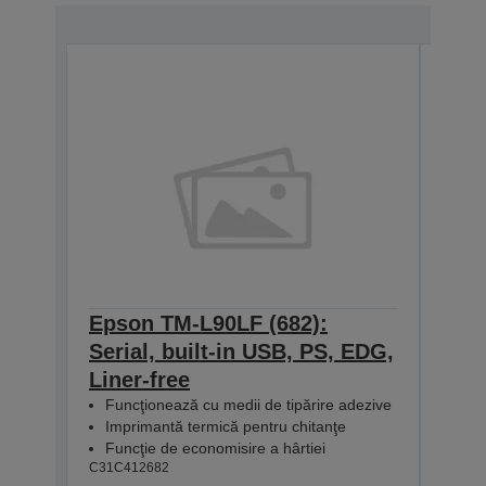
Epson TM-L90LF (682):
Eps
Serial, built-in USB, PS, EDG,
Ethe
Liner-free
ED
C31C4
Funcţionează cu medii de tipărire adezive
Imprimantă termică pentru chitanţe
Funcţie de economisire a hârtiei
C31C412682