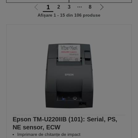
1
2
3
⋯
8
Mergi
Mergi
Afișare 1 - 15 din 106 produse
la
la
pagina
pagina
anterioară
următoare
Epson TM-U220IIB (101): Serial, PS,
NE sensor, ECW
Imprimare de chitanțe de impact