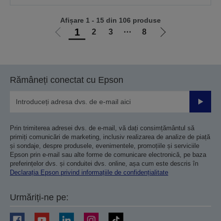
Afișare 1 - 15 din 106 produse
1
2
3
⋯
8
Mergi
Mergi
la
la
pagina
pagina
anterioară
următoare
Rămâneți conectat cu Epson
Trimiteț
Prin trimiterea adresei dvs. de e-mail, vă dați consimțământul să
primiți comunicări de marketing, inclusiv realizarea de analize de piață
și sondaje, despre produsele, evenimentele, promoțiile și serviciile
Epson prin e-mail sau alte forme de comunicare electronică, pe baza
preferințelor dvs. și conduitei dvs. online, așa cum este descris în
Declarația Epson privind informațiile de confidențialitate
Urmăriți-ne pe: