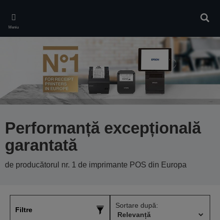
Skip
to
Căuta
main
Meniu
content
Performanță excepțională
garantată
de producătorul nr. 1 de imprimante POS din Europa
Sortare după:
Filtre