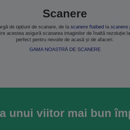
Scanere
rgă de opțiuni de scanare, de la
scanere flatbed
la
scanere 
ntre acestea asigură scanarea imaginilor de înaltă rezoluție la
perfect pentru nevoile de acasă și de afaceri.
GAMA NOASTRĂ DE SCANERE
a unui viitor mai bun î