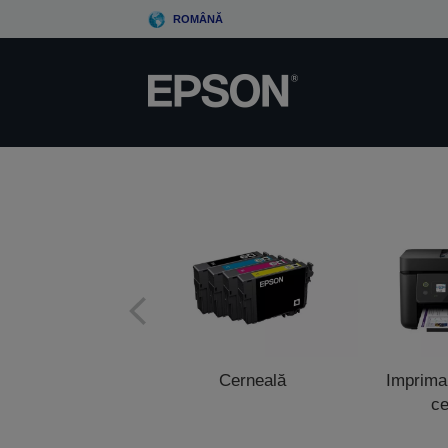
Skip
ROMÂNĂ
to
main
content
Cerneală
Impriman
ce