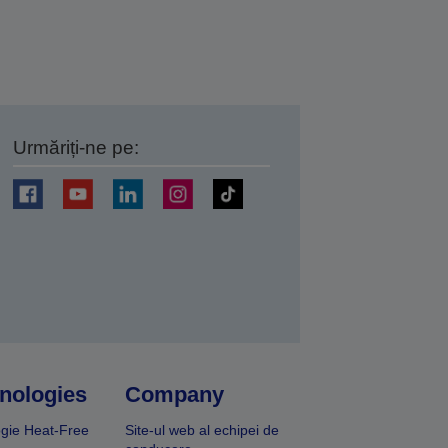
Urmăriți-ne pe:
ți
nologies
Company
gie Heat-Free
Site-ul web al echipei de