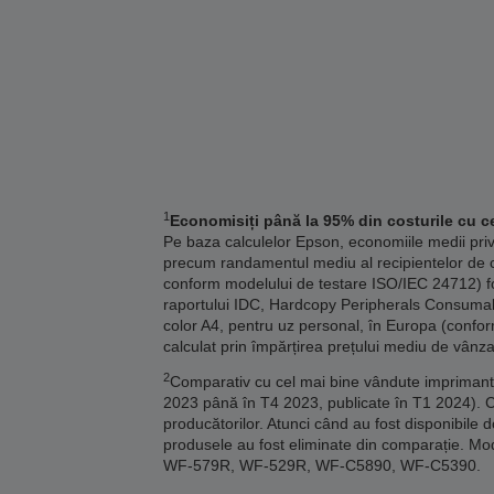
1
Economisiți până la 95% din costurile cu ce
Pe baza calculelor Epson, economiile medii pri
precum randamentul mediu al recipientelor de c
conform modelului de testare ISO/IEC 24712) fo
raportului IDC, Hardcopy Peripherals Consumables
color A4, pentru uz personal, în Europa (confor
calculat prin împărțirea prețului mediu de vânza
2
Comparativ cu cel mai bine vândute imprimante 
2023 până în T4 2023, publicate în T1 2024). 
producătorilor. Atunci când au fost disponibile 
produsele au fost eliminate din comparație
WF-579R, WF-529R, WF-C5890, WF-C5390.