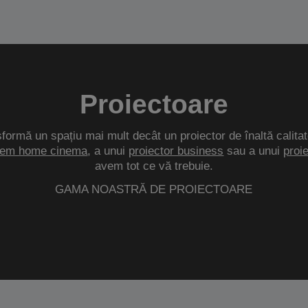
Proiectoare
sformă un spațiu mai mult decât un proiector de înaltă calitat
tem home cinema
, a unui
proiector business
sau a unui
proi
avem tot ce vă trebuie.
GAMA NOASTRĂ DE PROIECTOARE