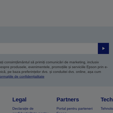
Trimite
dați consimțământul să primiți comunicări de marketing, inclusiv
despre produsele, evenimentele, promoțiile și serviciile Epson prin e-
că, pe baza preferințelor dvs. și conduitei dvs. online, așa cum
ormațiile de confidențialitate
Legal
Partners
Tech
Declarație de
Portal pentru parteneri
Tehnolo