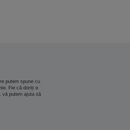
care putem spune cu
te. Fie că doriți
o
, vă putem ajuta să