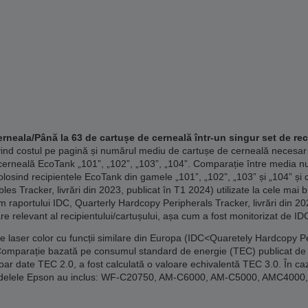
rneala/Până la 63 de cartușe de cerneală într-un singur set de rec
vind costul pe pagină și numărul mediu de cartușe de cerneală necesar
erneală EcoTank „101”, „102”, „103”, „104”. Comparație între media n
losind recipientele EcoTank din gamele „101”, „102”, „103” și „104” și 
 Tracker, livrări din 2023, publicat în T1 2024) utilizate la cele mai 
m raportului IDC, Quarterly Hardcopy Peripherals Tracker, livrări din 20
re relevant al recipientului/cartușului, așa cum a fost monitorizat de ID
laser color cu funcții similare din Europa (IDC<Quaretely Hardcopy Per
Comparație bazată pe consumul standard de energie (TEC) publicat de 
doar date TEC 2.0, a fost calculată o valoare echivalentă TEC 3.0. În caz
. Modelele Epson au inclus: WF-C20750, AM-C6000, AM-C5000, AMC40