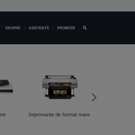
DESPRE
ASISTENŢĂ
PROMOŢII
ere
Imprimante de format mare
Imprimante pentru 
şi POS