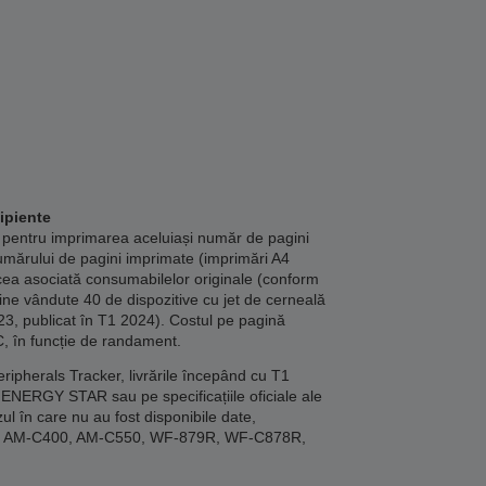
ipiente
 pentru imprimarea aceluiași număr de pagini
umărului de pagini imprimate (imprimări A4
cea asociată consumabilelor originale (conform
bine vândute 40 de dispozitive cu jet de cerneală
23, publicat în T1 2024). Costul pe pagină
C, în funcție de randament.
ipherals Tracker, livrările începând cu T1
ENERGY STAR sau pe specificațiile oficiale ale
ul în care nu au fost disponibile date,
00, AM-C400, AM-C550, WF-879R, WF-C878R,