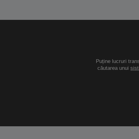
Puține lucruri tran
căutarea unui
sis