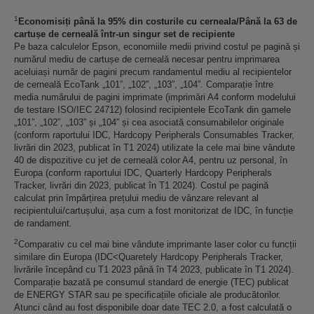
1
Economisiți până la 95% din costurile cu cerneala/Până la 63 de
cartușe de cerneală într-un singur set de recipiente
Pe baza calculelor Epson, economiile medii privind costul pe pagină și
numărul mediu de cartușe de cerneală necesar pentru imprimarea
aceluiași număr de pagini precum randamentul mediu al recipientelor
de cerneală EcoTank „101”, „102”, „103”, „104”. Comparație între
media numărului de pagini imprimate (imprimări A4 conform modelului
de testare ISO/IEC 24712) folosind recipientele EcoTank din gamele
„101”, „102”, „103” și „104” și cea asociată consumabilelor originale
(conform raportului IDC, Hardcopy Peripherals Consumables Tracker,
livrări din 2023, publicat în T1 2024) utilizate la cele mai bine vândute
40 de dispozitive cu jet de cerneală color A4, pentru uz personal, în
Europa (conform raportului IDC, Quarterly Hardcopy Peripherals
Tracker, livrări din 2023, publicat în T1 2024). Costul pe pagină
calculat prin împărțirea prețului mediu de vânzare relevant al
recipientului/cartușului, așa cum a fost monitorizat de IDC, în funcție
de randament.
2
Comparativ cu cel mai bine vândute imprimante laser color cu funcții
similare din Europa (IDC<Quaretely Hardcopy Peripherals Tracker,
livrările începând cu T1 2023 până în T4 2023, publicate în T1 2024).
Comparație bazată pe consumul standard de energie (TEC) publicat
de ENERGY STAR sau pe specificațiile oficiale ale producătorilor.
Atunci când au fost disponibile doar date TEC 2.0, a fost calculată o