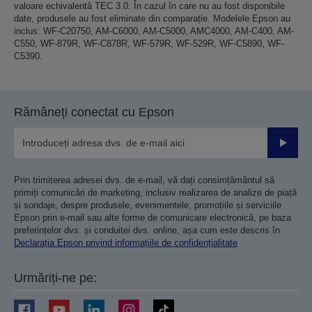
valoare echivalentă TEC 3.0. În cazul în care nu au fost disponibile
date, produsele au fost eliminate din comparație. Modelele Epson au
inclus: WF-C20750, AM-C6000, AM-C5000, AMC4000, AM-C400, AM-
C550, WF-879R, WF-C878R, WF-579R, WF-529R, WF-C5890, WF-
C5390.
Rămâneți conectat cu Epson
Trimiteț
Prin trimiterea adresei dvs. de e-mail, vă dați consimțământul să
primiți comunicări de marketing, inclusiv realizarea de analize de piață
și sondaje, despre produsele, evenimentele, promoțiile și serviciile
Epson prin e-mail sau alte forme de comunicare electronică, pe baza
preferințelor dvs. și conduitei dvs. online, așa cum este descris în
Declarația Epson privind informațiile de confidențialitate
Urmăriți-ne pe: