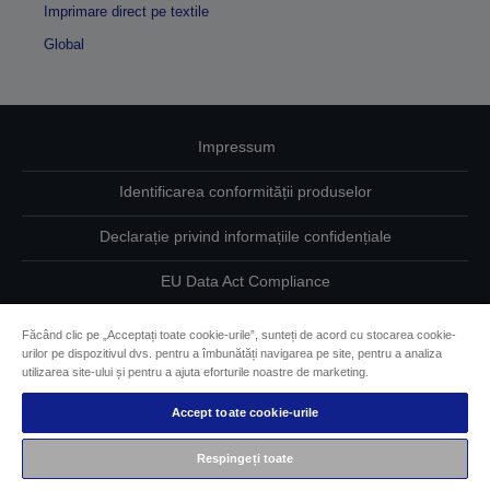
Imprimare direct pe textile
Global
Impressum
Identificarea conformității produselor
Declarație privind informațiile confidențiale
EU Data Act Compliance
Contactaţi-ne în legătură cu datele dumneavoastră
Făcând clic pe „Acceptați toate cookie-urile”, sunteți de acord cu stocarea cookie-
urilor pe dispozitivul dvs. pentru a îmbunătăți navigarea pe site, pentru a analiza
Informaţii despre modulele cookie
utilizarea site-ului și pentru a ajuta eforturile noastre de marketing.
Accept toate cookie-urile
Angajamentul Epson pe linie de accesibilitate
Respingeți toate
Drepturi de autor © 2026 Seiko Epson