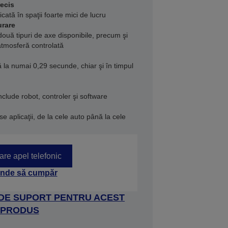
ecis
cată în spaţii foarte mici de lucru
urare
două tipuri de axe disponibile, precum şi
atmosferă controlată
ă la numai 0,29 secunde, chiar şi în timpul
clude robot, controler şi software
se aplicaţii, de la cele auto până la cele
tare apel telefonic
nde să cumpăr
 DE SUPORT PENTRU ACEST
PRODUS