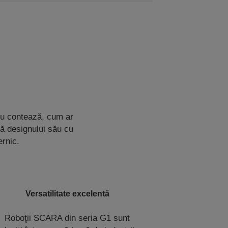
tru contează, cum ar
tă designului său cu
ernic.
Versatilitate excelentă
Roboţii SCARA din seria G1 sunt