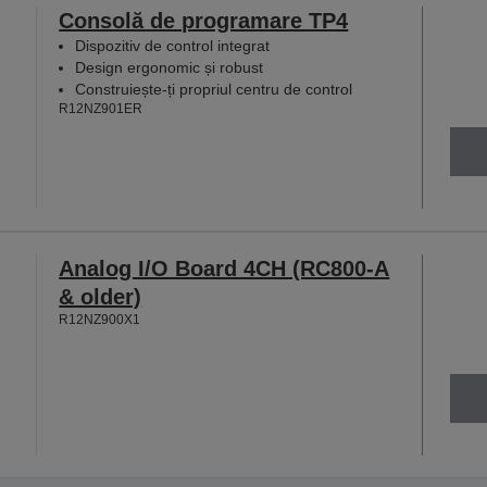
Consolă de programare TP4
Dispozitiv de control integrat
Design ergonomic și robust
Construiește-ți propriul centru de control
R12NZ901ER
Analog I/O Board 4CH (RC800-A
& older)
R12NZ900X1