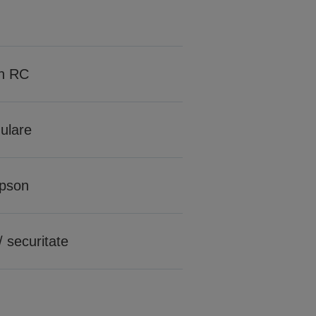
n RC
mulare
Epson
/ securitate