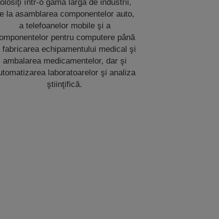
folosiţi într-o gamă largă de industrii,
e la asamblarea componentelor auto,
a telefoanelor mobile şi a
omponentelor pentru computere până
a fabricarea echipamentului medical şi
ambalarea medicamentelor, dar şi
utomatizarea laboratoarelor şi analiza
ştiinţifică.