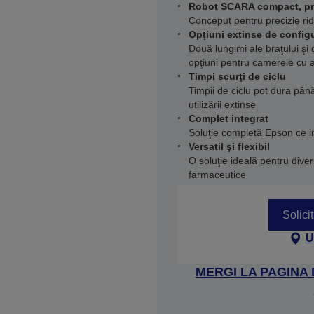
Robot SCARA compact, pr
Conceput pentru precizie ridi
Opţiuni extinse de config
Două lungimi ale braţului şi 
opţiuni pentru camerele cu 
Timpi scurţi de ciclu
Timpii de ciclu pot dura pân
utilizării extinse
Complet integrat
Soluţie completă Epson ce in
Versatil şi flexibil
O soluţie ideală pentru diver
farmaceutice
Solici
U
MERGI LA PAGINA