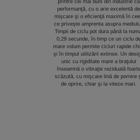
printre cei mai buni din industrie ca
performanţă, cu o arie excelentă d
mişcare şi o eficienţă maximă în ce
ce priveşte amprenta asupra mediulu
Timpii de ciclu pot dura până la num
0,29 secunde, în timp ce un ciclu d
mare volum permite cicluri rapide chi
şi în timpul utilizării extinse. Un desi
unic cu rigiditate mare a braţului
înseamnă o vibraţie reziduală foart
scăzută, cu mişcare lină de pornire 
de oprire, chiar şi la viteze mari.