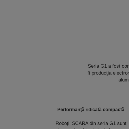
Seria G1 a fost con
fi producţia electr
alumi
Performanţă ridicată compactă
Roboţii SCARA din seria G1 sunt