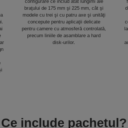
configurare ce includ atât lungimi ale
e
braţului de 175 mm şi 225 mm, cât şi
d
ea
modele cu trei şi cu patru axe şi unităţi
i.
concepute pentru aplicaţii delicate
c
ai
pentru camere cu atmosferă controlată,
l
e
precum liniile de asamblare a hard
ar
disk-urilor.
a
gn
e
şi
Ce include pachetul?