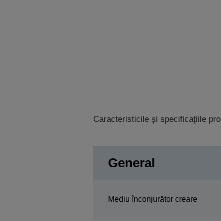
Caracteristicile și specificațiile p
General
Mediu înconjurător creare