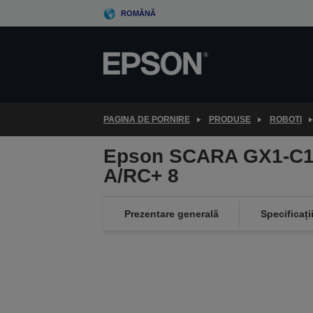
Skip
ROMÂNĂ
to
main
content
PAGINA DE PORNIRE
PRODUSE
ROBOȚI
Epson SCARA GX1-C1
A/RC+ 8
Prezentare generală
Specificați