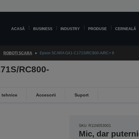
ACASĂ
BUSINESS
INDUSTRY
PRODUSE
CERNEALĂ
ROBOȚI SCARA
Epson SCARA GX1-C171S/RC800-A/RC+ 8
71S/RC800-
i tehnice
Accesorii
Suport
SKU: R11N053001
Mic, dar puterni